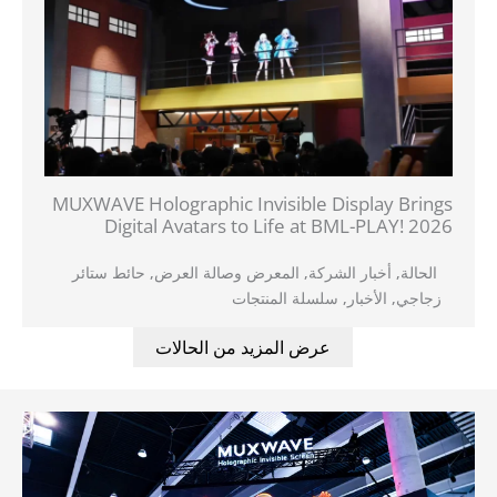
MUXWAVE Holographic Invisible Display Brings
Digital Avatars to Life at BML-PLAY! 2026
الحالة
,
أخبار الشركة
,
المعرض وصالة العرض
,
حائط ستائر
زجاجي
,
الأخبار
,
سلسلة المنتجات
عرض المزيد من الحالات