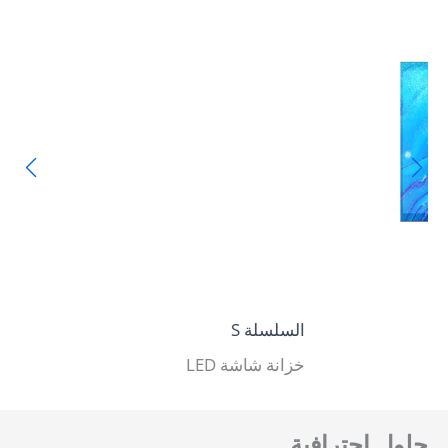
السلسلة S
السل
خزانة شاشة LED
شاشة LED الكل 
حلول احترافية