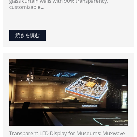
glass curtain walls with 90% transparency,
customizable...
続きを読む
Transparent LED Display for Museums: Muxwave