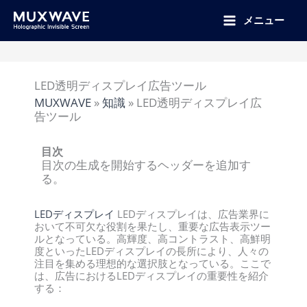
跳
至
メニュー
内
容
LED透明ディスプレイ広告ツール
MUXWAVE
»
知識
»
LED透明ディスプレイ広
告ツール
目次
目次の生成を開始するヘッダーを追加す
る。
LEDディスプレイ
LEDディスプレイは、広告業界に
おいて不可欠な役割を果たし、重要な広告表示ツー
ルとなっている。高輝度、高コントラスト、高鮮明
度といったLEDディスプレイの長所により、人々の
注目を集める理想的な選択肢となっている。ここで
は、広告におけるLEDディスプレイの重要性を紹介
する：