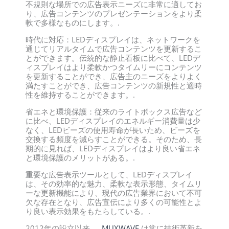
不規則な場所での広告表示ニーズに非常に適してお
り、広告コンテンツのプレゼンテーションをより柔
軟で多様なものにします。.
時代に対応：LEDディスプレイは、ネットワークを
通じてリアルタイムで広告コンテンツを更新するこ
とができます。伝統的な静止看板に比べて、LEDデ
ィスプレイはより柔軟かつタイムリーにコンテンツ
を更新することができ、広告主のニーズをよりよく
満たすことができ、広告コンテンツの新規性と適時
性を維持することができます。.
省エネと環境保護：従来のライトボックス広告など
に比べ、LEDディスプレイのエネルギー消費量は少
なく、LEDビーズの使用寿命が長いため、ビーズを
交換する頻度を減らすことができる。そのため、長
期的に見れば、LEDディスプレイはより良い省エネ
と環境保護のメリットがある。.
重要な広告表示ツールとして、LEDディスプレイ
は、その効率的な魅力、柔軟な表示形態、タイムリ
ーな更新機能により、現代の広告業界において不可
欠な存在となり、広告宣伝により多くの可能性とよ
り良い表示効果をもたらしている。.
2012年の設立以来、,
MUXWAVE
は常に技術革新を