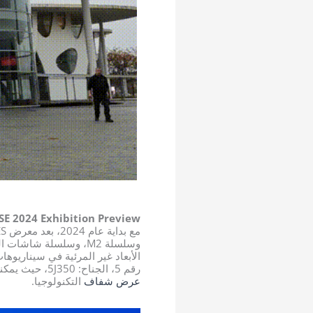
ISE 2024 Exhibition Preview
مع بداية عام 2024، بعد معرض CES في الولايات المتحدة، ستعرض شركة سيليكون مايكرو
الأبعاد غير المرئية في سيناريوها
رقم 5، الجناح: 5J350، حيث يمكنكم تجربة الابتكار الثوري الذي تقدمه الشاشات الثلاثية الأبعاد غير المرئية بعمق والشعور بالقوة التحويلية
عرض شفاف
التكنولوجيا.