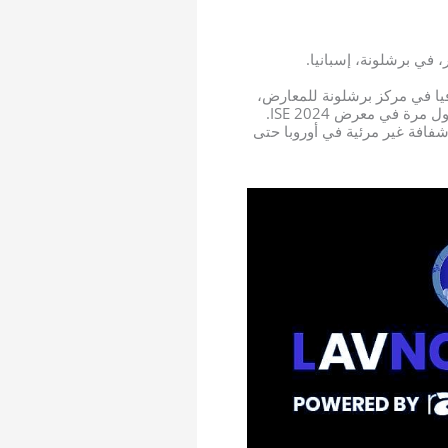
 عند المدخل الجنوبي لمقر غران فيا في مركز برشلونة للمعارض،
ستظهر لأول مرة في معرض ISE 2024.
شفافة غير مرئية في أوروبا حتى