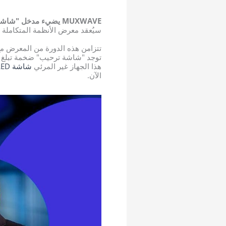
MUXWAVE يضيء مدخل "شاشة الترحيب" في مركز برشلونة للمعارض
سيُعقد معرض الأنظمة المتكاملة أوروبا (ISE) لعام 2024، المقرر انعقاده في الفترة من 30 يناير إلى 2 فبراير،
توجد "شاشة ترحيب" ضخمة تبلغ مساحتها 193 م
هذا الجهاز غير المرئي
شاشة LED
الآن.