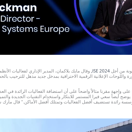
لونة من أجل
ISE 2024,
وقال مايك بلاكمان، المدير الإداري لفعاليات الأنظم
واللوحات الإعلانية الرقمية الاحترافية بمدخل جديد مذهل للترحيب بالحض
ى واجهة مقرنا مثالاً واضحاً على أن استضافة الفعاليات الرائدة في العدي
ضح أيضاً سعي فيرا المستمر للابتكار واستخدام التقنيات الجديدة والتميز.
ؤسسة رائدة تستضيف أفضل الفعاليات وتمتلك أفضل الأماكن." قال مارك سير