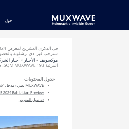
خطي
لى
لمحتوى
حول
سترحب فيرا دي برشلونة بالحضور
موكسويف
»
الأخبار
»
أخبار الشرك
المرئية 193 SQM MUXWAVE، سترحب فيرا دي برشلونة بالحضور في المجال السمعي البصري من جميع أنحاء العالم
جدول المحتويات
MUXWAVE يضيء مدخل "شاشة الترحيب" في مركز برشلونة للمعارض
SE 2024 Exhibition Preview
تفاصيل المعرض