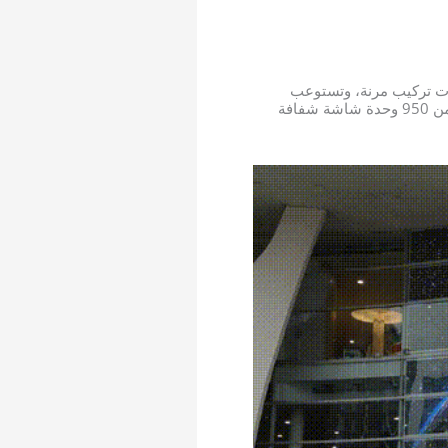
، وتوفر إمكانات تركيب مرنة، وتستوعب
مختلف أوضاع التركيب والأشكال. ستقوم شركة SONO، المسؤولة عن تصميم الحلول وتركيبها، بدمج أكثر من 950 وحدة شاشة شفافة