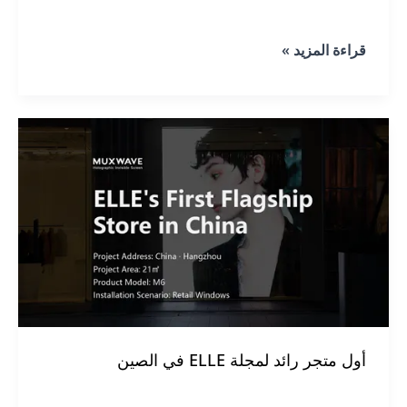
نافذة
قراءة المزيد »
واجهة
متجر
جبل
يولو
أول متجر رائد لمجلة ELLE في الصين