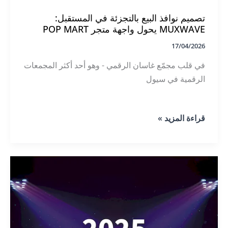
تصميم نوافذ البيع بالتجزئة في المستقبل:
MUXWAVE يحول واجهة متجر POP MART
17/04/2026
في قلب مجمّع غاسان الرقمي - وهو أحد أكثر المجمعات
الرقمية في سيول
تصميم
قراءة المزيد »
نوافذ
البيع
بالتجزئة
في
المستقبل:
MUXWAVE
يحول
واجهة
متجر
POP
MART