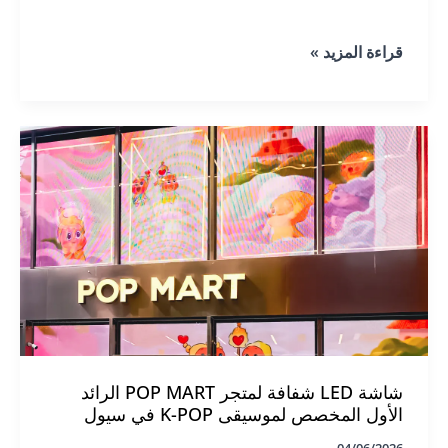
Muxwave
قراءة المزيد »
Powers
Valentino
HK
with
Holographic
Invisible
Display
شاشة LED شفافة لمتجر POP MART الرائد
الأول المخصص لموسيقى K-POP في سيول