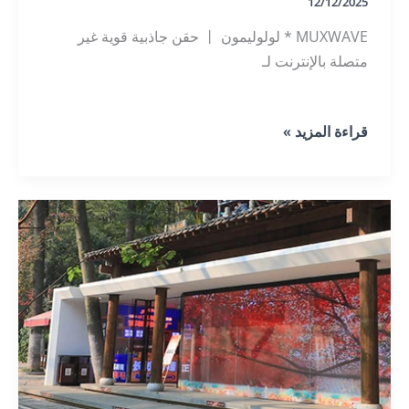
12/12/2025
MUXWAVE * لولوليمون 丨 حقن جاذبية قوية غير
متصلة بالإنترنت لـ
MUXWAVE
قراءة المزيد »
*
لولوليمون
|
تحويل
المتاجر
إلى
مراكز
مرور
نابضة
بالحياة