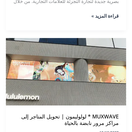
بصرية جديدة لتجارة التجزئة للعلامات التجارية. من خلال
صياغة واجهات بصرية تمزج بين التطور التكنولوجي
MUXWAVE
قراءة المزيد »
والسحر الفني، تقدم هذه التقنية تجربة بصرية جديدة
×
للعلامة التجارية في المناطق التجارية.
KENZO:
إعادة
ابتكار
التجربة
البصرية
للعلامة
التجارية
MUXWAVE * لولوليمون | تحويل المتاجر إلى
مراكز مرور نابضة بالحياة