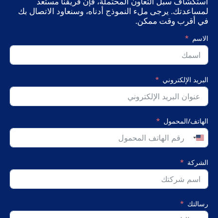
استكشاف سبل التعاون المحتملة، فإن فريقنا مستعد
لمساعدتك. يرجى ملء النموذج أدناه، وسنعاود الاتصال بك
في أقرب وقت ممكن.
الاسم
البريد الإلكتروني
الهاتف/المحمول
United
States
+1
الشركة
رسالتك