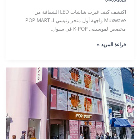
04/06/2026
اكتشف كيف غيرت شاشات LED الشفافة من
Muxwave واجهة أول متجر رئيسي لـ POP MART
مخصص لموسيقى K-POP في سيول.
شاشة
قراءة المزيد »
LED
شفافة
لمتجر
POP
MART
الرائد
الأول
المخصص
لموسيقى
K-
POP
في
سيول