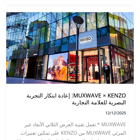
MUXWAVE
LED
تحول
واجهة
متجر
فالابيلا
بشاشة
عرض
غير
مرئية
عالية
الوضوح
MUXWAVE × KENZO: إعادة ابتكار التجربة
البصرية للعلامة التجارية
12/12/2025
MUXWAVE * تعمل تقنية العرض الثلاثي الأبعاد غير
المرئي MUXWAVE من KENZO على تمكين تعبيرات