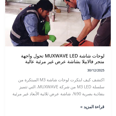
LED
2025
لوحات شاشة MUXWAVE LED تحول واجهة
متجر فالابيلا بشاشة عرض غير مرئية عالية
الوضوح
30/12/2025
اكتشف كيف ابتكرت لوحات شاشة M3 المبتكرة من
سلسلة M3 LED من شركة MUXWAVE، التي تتميز
بنفاذية بصرية 90%، شاشة عرض ثلاثية الأبعاد غير مرئية
مذهلة لمتجر فالابيلا الجديد في تشيلي. يعزز هذا التركيب
لوحات
قراءة المزيد »
السلس من تأثير العلامة التجارية دون المساس بالتكامل
شاشة
المعماري.