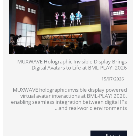
MUXWAVE Holographic Invisible Display Brings
Digital Avatars to Life at BML-PLAY! 2026
15/07/2026
MUXWAVE holographic invisible display powered
virtual avatar interactions at BML-PLAY! 2026,
enabling seamless integration between digital IPs
and real-world environments...
قراءة المزيد