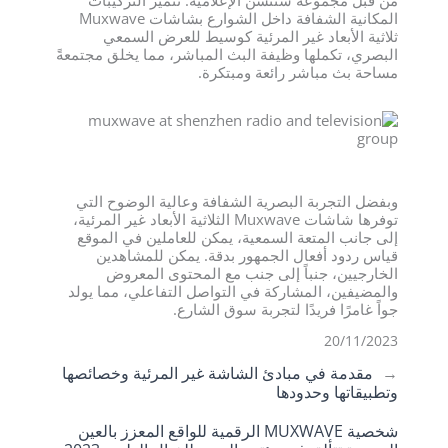
المكانية الشفافة داخل الشوارع بشاشات Muxwave
ثلاثية الأبعاد غير المرئية كوسيط للعرض السمعي
البصري، تكملها وظيفة البث المباشر، مما يخلق مجتمعةً
مساحة بث مباشر رائعة ومبتكرة.
وبفضل التجربة البصرية الشفافة وعالية الوضوح التي
توفرها شاشات Muxwave الثلاثية الأبعاد غير المرئية،
إلى جانب المتعة السمعية، يمكن للعاملين في الموقع
قياس ردود أفعال الجمهور بدقة. يمكن للمشاهدين
الخارجيين، جنباً إلى جنب مع المحتوى المعروض
والمضيفين، المشاركة في التواصل التفاعلي، مما يولد
جواً غامرًا فريدًا لتجربة سوق الشارع.
20/11/2023
←
مقدمة في مبادئ الشاشة غير المرئية وخصائصها
وتطبيقاتها وحدودها
شخصية MUXWAVE الرقمية للواقع المعزز بالعين