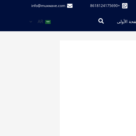
info@muxwave.com
+8618124175690
البحث
AR
حة الأولى