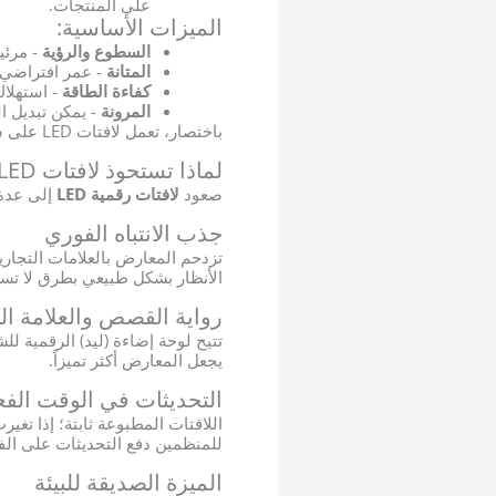
على المنتجات.
الميزات الأساسية:
السطوع والرؤية
- مرئي
المتانة
- عمر افتراضي أطول مقارن
كفاءة الطاقة
- استهلاك
المرونة
- يمكن تبديل ا
باختصار، تعمل لافتات LED على سد الفجوة بين العلامات التجارية الثابتة ومشاركة الجمهور الديناميكية.
لماذا تستحوذ لافتات LED الرقمية على المعارض والفعاليات
صعود
لافتات رقمية LED
إلى عدة
جذب الانتباه الفوري
الأنظار بشكل طبيعي بطرق لا تستطيع
رواية القصص والعلامة الت
تتيح لوحة إضاءة (ليد) الرقمية ل
يجعل المعارض أكثر تميزاً.
التحديثات في الوقت الف
للمنظمين دفع التحديثات على الف
الميزة الصديقة للبيئة