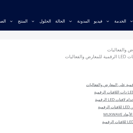
الخدمة
فيديو
المدونة
الحالة
الحلول
المنتج
الصف
 والفعاليات
ات LED الرقمية
مية