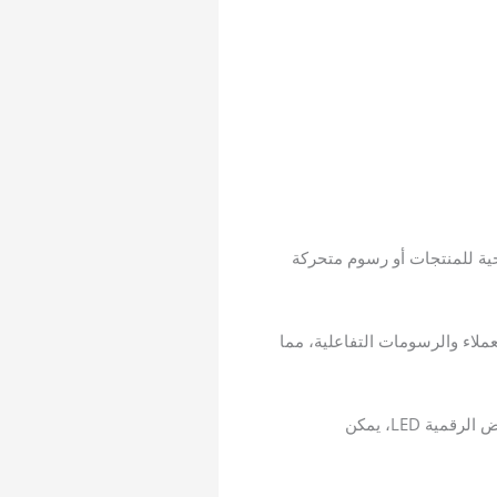
LE مع صور متحركة أو عروض توضيحية للمنتجات أو رسوم متحركة
عملاء والرسومات التفاعلية، مما
اللافتات المطبوعة ثابتة؛ إذا تغيرت الجداول الزمنية أو العروض الترويجية، فإنها تصبح قديمة. مع لافتات العرض الرقمية LED، يمكن