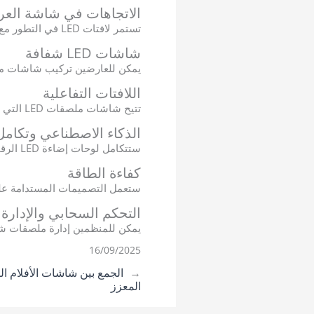
الاتجاهات في شاشة العرض LED للافتات ال
تستمر لافتات LED في التطور مع الابتكارات المتطورة.
شاشات LED شفافة
يمكن للعارضين تركيب شاشات ملصقات LED شفافة تمتزج مع الألواح الزجاجية لتقدم المح
اللافتات التفاعلية
تتيح شاشات ملصقات LED التي تعمل باللمس للزوار تصفح كتالوجات المنتجات أو تخصيص التجارب.
الذكاء الاصطناعي وتكامل 
ستتكامل لوحات إضاءة LED الرقمية المستقبلية مع الذكاء الاصطناعي لتقديم رسائل مخصصة بناءً على سلوك الحضور.
كفاءة الطاقة
ستعمل التصميمات المستدامة على 
التحكم السحابي والإدارة 
يمكن للمنظمين إدارة ملصقات شاشات العرض LED عبر أماكن متعددة في وقت وا
16/09/2025
←
المعزز