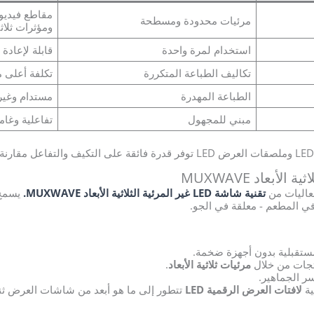
مقاطع فيديو
مرئيات محدودة ومسطحة
ومؤثرات ثلاثي
استخدام لمرة واحدة
قابلة لإعادة
تكاليف الطباعة المتكررة
تكلفة أعلى م
الطباعة المهدرة
مستدام وغير
مبني للمجهول
تفاعلية وغام
عاليات من
تقنية شاشة LED غير المرئية الثلاثية الأبعاد MUXWAVE.
يسمح 
د في المطعم - معلقة في الجو.
قبلية بدون أجهزة ضخمة.
جات من خلال
مرئيات ثلاثية الأبعاد
.
ر الجماهير.
ية
لافتات العرض الرقمية LED
تتطور إلى ما هو أبعد من شاشات العرض ثنائي