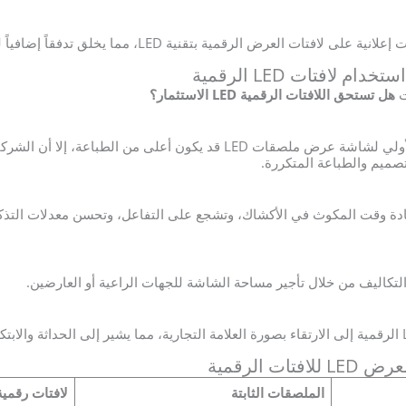
ات العرض الرقمية بتقنية LED، مما يخلق تدفقاً إضافياً للإيرادات.
 لافتات LED الرقمية
ت
هل تستحق اللافتات الرقمية LED الاستثمار؟
على الرغم من أن سعر الشراء الأولي لشاشة عرض ملصقات LED قد يكون أعلى من
صميم والطباعة المتكررة.
زيادة وقت المكوث في الأكشاك، وتشجع على التفاعل، وتحسن معدلات التذكر
تكاليف من خلال تأجير مساحة الشاشة للجهات الراعية أو العارضين.
ت الرقمية
الملصقات الثابتة
لافتات رقمية ED