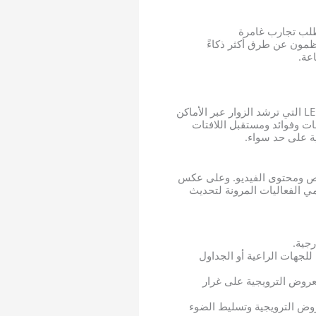
تطلب تجارب غامرة
منظمون عن طرق أكثر ذكاءً
من شاشات عرض ملصقات LED التي تعرض صورًا نابضة بالحياة للمنتجات إلى لوحات الإشارات الرقمية LED التي ترشد الزوار عبر الأماكن
ات وفوائد ومستقبل اللافتات
 الباعثة للضوء (LED) لعرض المرئيات والنصوص ومحتوى الفيديو. وعلى عكس
ظمي الفعاليات المرونة لتحديث
جية.
للجهات الراعية أو الجداول
عروض الترويجية على غرار
روض الترويجية وتسليط الضوء