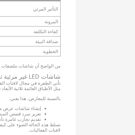
التأثير المرئي
المرونة
كفاءة التكلفة
صداقة البيئة
الخطوبة
من الواضح أن شاشات ملصقات LED وملصقات العرض LED توفر قدرة فائقة على التكيف والتفاعل مقارنة باللافتات الثابتة.
شاشات LED غير مرئية ثلاثية الأبعاد MUXWAVE
تأتي الطفرة في مجال لافتات الف
مثل الأطباق العائمة ثلاثية الأبعا
بالنسبة للمعارض، هذا يعني:
إنشاء شاشات عرض مست
تعزيز سرد قصص المنت
تقديم تجارب غامرة تأس
تسلط هذه الحالة الضوء على كيف
لافتات الفعاليات.