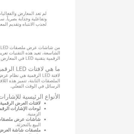
لم تعد المعارض والفعالي
وتفاعلية وجذابة بصرياً. س
لجذب الانتباه وتقديم المعلومات. هذا 
الشاسعة، تعيد هذه التقنيات تعر
الرقمية بتقنية LED في المعارض والفعاليات، ولماذا أصبحت أدوات لا غنى عنها للمنظمين والعلامات التجارية على حد سواء.
ما هي لافتات LED الرقمية؟
الملصقات الثابتة، تتميز هذه اللاف
الرسائل في الوقت الفعلي.
الأنواع الرئيسية للإشارات ال
لافتات العرض الرقمية LED
لوحات الإشارات الرقمية 
الزمنية.
شاشات عرض ملصقات ED
البيع بالتجزئة.
ملصقات شاشة العرض ED