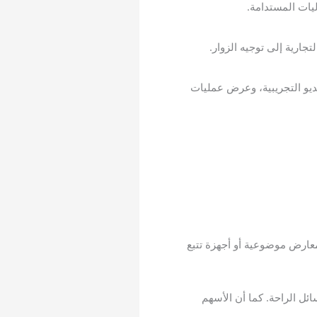
 مقاطع الفيديو التجريبية، وعرض عمليات
رض LED كخلفيات مسرحية غامرة أو معارض موضوعية أو أجهزة تتبع
و المقصورات والقاعات ووسائل الراحة. كما أن الأسهم