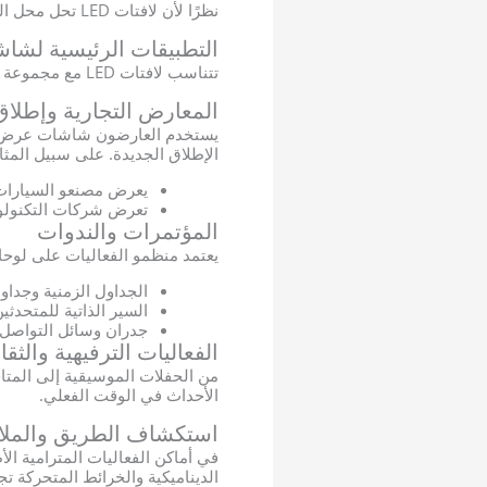
نظرًا لأن لافتات LED تحل محل المواد المعاد طباعتها، فإنها تقلل من النفايات وتتماشى مع ممارسات الفعاليات المستدامة.
التطبيقات الرئيسية لشاشة LED ذات اللافتات ال
تتناسب لافتات LED مع مجموعة كبيرة من الوظائف في المعارض والفعاليات، بدءاً من سرد قصص العلامة التجارية إلى توجيه الزوار.
المعارض التجارية وإطلاق
الإطلاق الجديدة. على سبيل المثا
يعرض مصنعو السيارات 
تعرض شركات التكنولوجيا
المؤتمرات والندوات
يعتمد منظمو الفعاليات على لوحات إضاءة LED الر
الجداول الزمنية وجداول
السير الذاتية للمتحدث
جدران وسائل التواصل 
الفعاليات الترفيهية والثقا
الأحداث في الوقت الفعلي.
استكشاف الطريق والملا
الديناميكية والخرائط المتحركة تجعل