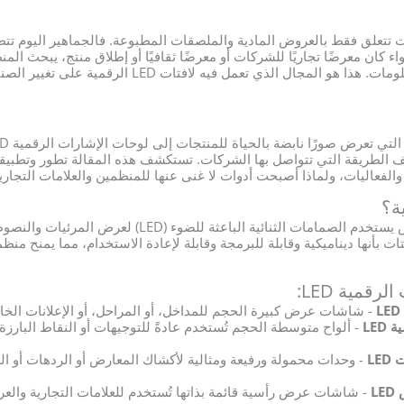
ات تتعلق فقط بالعروض المادية والملصقات المطبوعة. فالجماهير اليوم ت
واء كان معرضًا تجاريًا للشركات أو معرضًا ثقافيًا أو إطلاق منتج، يبحث ال
هو المجال الذي تعمل فيه لافتات LED الرقمية على تغيير الصناعة.
يف الطريقة التي تتواصل بها الشركات. تستكشف هذه المقالة تطور وتطبيق
لافتة LED الرقمية هي نظام عرض يستخدم الصمامات الثنائية
تات بأنها ديناميكية وقابلة للبرمجة وقابلة لإعادة الاستخدام، مما يمنح من
رقمية LED:
- شاشات عرض كبيرة الحجم للمداخل، أو المراحل، أو الإعلانات الخار
LED
- ألواح متوسطة الحجم تُستخدم عادةً للتوجيهات أو النقاط البارزة 
L
- وحدات محمولة ورفيعة ومثالية لأكشاك المعارض أو الردهات أو ال
L
- شاشات عرض رأسية قائمة بذاتها تُستخدم للعلامات التجارية والع