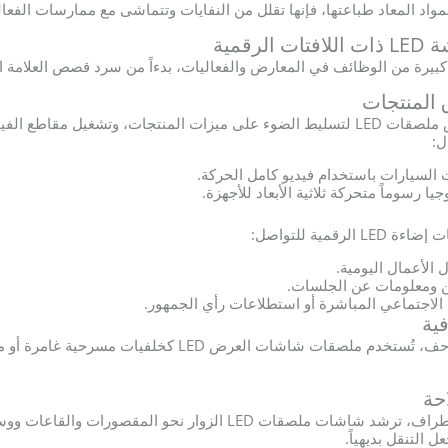
رقمية
 المنتجات
يستخدم العارضون شاشات عرض ملصقات LED لتسليط الضوء على ميزات المنتجات، وتشغيل
ل:
السيارات باستخدام فيديو كامل الحركة.
 رسوماً متحركة ثلاثية الأبعاد للأجهزة.
قمية للتواصل:
 الأعمال اليومية.
ين ومعلومات عن الجلسات.
الاجتماعي المباشرة أو استطلاعات رأي الجمهور.
فية
من الحفلات الموسيقية إلى المتاحف، تُستخدم ملصقات شاشات الع
حة
في أماكن الفعاليات المترامية الأطراف، ترشد شاشات ملصقات LED الزوار نح
 التنقل بديهياً.