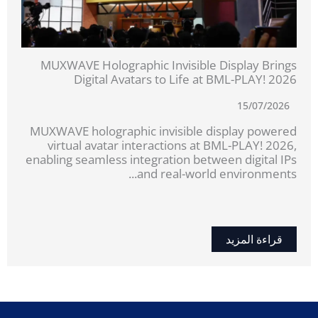
MUXWAVE Holographic Invisible Display Brings
Digital Avatars to Life at BML-PLAY! 2026
15/07/2026
MUXWAVE holographic invisible display powered
virtual avatar interactions at BML-PLAY! 2026,
enabling seamless integration between digital IPs
and real-world environments...
قراءة المزيد