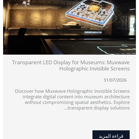
Transparent LED Display for Museums: Muxwave
Holographic Invisible Screens
31/07/2026
Discover how Muxwave Holographic Invisible Screens
integrate digital content into museum architecture
without compromising spatial aesthetics. Explore
transparent display solutions...
قراءة المزيد