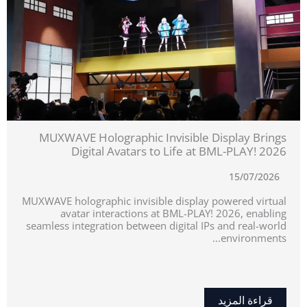
MUXWAVE Holographic Invisible Display Brings
Digital Avatars to Life at BML-PLAY! 2026
15/07/2026
MUXWAVE holographic invisible display powered virtual
avatar interactions at BML-PLAY! 2026, enabling
seamless integration between digital IPs and real-world
environments...
قراءة المزيد