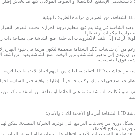
 لا تستخدمي الإسفنج الكاشطة أو الصوف الفولاذي لأنها قد تخدش إطار ا
 وضع الشاشة في بيئة يتم فيها تنظيم درجة الحرارة. تجنب التعرض للحرارة 
حرارة المكونات أو تعطلها.
طوبة الزائدة إلى تلف الإلكترونيات الداخلية. ضع الشاشة في مساحة ذات
: على الرغم من أن شاشات LED الشفافة مصممة لتكون مرئية في ضوء ا
أن يؤدي إلى تدهور الشاشة بمرور الوقت. ضع الشاشة بعيداً عن أشعة 
عة فوق البنفسجية.
إطارات
: ضع في اعتبارك تركيب حواجز أو إطارات واقية حول الشاشة لحماي
ب
: سواءً كانت الشاشة مثبتة على الحائط أو معلقة من السقف، تأكد من تر
ف.
 والأمان:
بشكل دوري من تحديثات البرامج التي توفرها الشركة المصنعة. يمكن لهذه
جديدة وإصلاح الأخطاء.
اعد تطبيق التصحيحات الأمنية بانتظام على حماية نظام العرض الخاص بك م