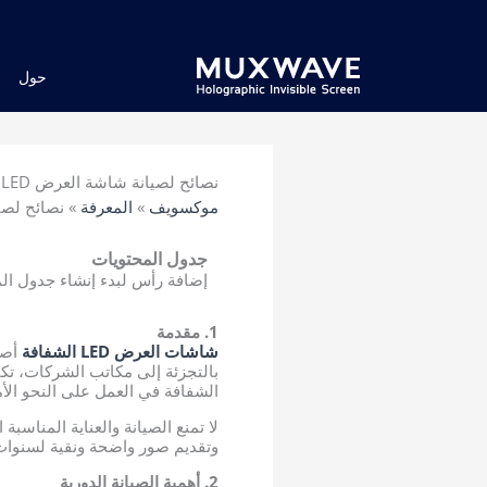
خطي
لى
لمحتوى
حول
نصائح لصيانة شاشة العرض LED الشفافة والعناية بها
موكسويف
»
المعرفة
»
نصائح لصيانة شاشة
جدول المحتويات
إضافة رأس لبدء إنشاء جدول ال
1. مقدمة
شاشات العرض LED الشفافة
أصبح
الشفافة في العمل على النحو الأم
لا تمنع الصيانة والعناية المناسب
وتقديم صور واضحة ونقية لسنوات
2. أهمية الصيانة الدورية