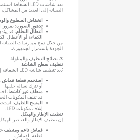
تعد شاشات LED الش
الصيانة إلى العديد من المشاكل، 
انخفاض السطوع والو
تدهور الصورة
: بمرور 
أعطال النظام
: قد يؤد
الكفاءة أو الأعطال الكا
من خلال دمج ممارسات الصيانة ا
الجودة باستمرار لجمهورك.
3. نصائح التنظيف والمناولة
تنظيف سطح الشاشة
يُعد تنظيف شاشة LED الشفافة إحدى أهم الخطوات في روتين العناية بها. إليك كيفية القيام بذلك بأمان:
استخدم قطعة قماش من 
أو تترك نسالة خلفها.
منظف غير كاشط
: اخت
قد تتلف المكونات الح
المسح اللطيف
: استخد
إتلاف مكونات LED.
تنظيف الإطار والهيكل
إن تنظيف الإطار والعناصر الهيكل
قماش ناعم ومنظف خ
قطعة القماش.