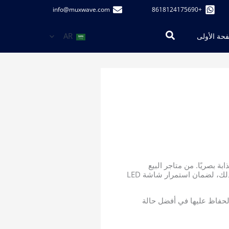
info@muxwave.com
+8618124175690
البحث
AR
حة الأولى
ة بصريًا. من متاجر البيع
بالتجزئة إلى مكاتب الشركات، تكتسب شاشات العرض هذه جاذبية بسبب جاذبيتها الجمالية ووظائفها. ومع ذلك، لضمان استمرار شاشة LED
الحفاظ عليها في أفضل حالة