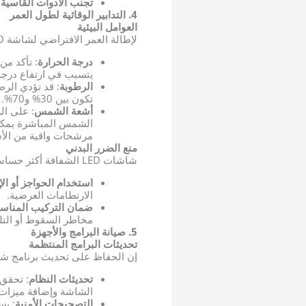
تجنب الأدوات القاسية
:
4. التدابير الوقائية لطول العمر
العوامل البيئية
لإطالة العمر الافتراضي لشاشة LED الشفافة، من الضروري مراعاة الظروف البيئية:
درجة الحرارة
: تأكد من
يتسبب في ارتفاع درجة 
الرطوبة
: قد تؤدي الر
تكون بين 30% و70%.
أشعة الشمس
الشمس المباشرة يمكن 
مرشحات واقية من الأش
منع الضرر البدني
شاشات LED الشفافة أكثر حساسية من شاشات LED التقليدية، لذلك من المهم اتخاذ الاحتياطات اللازمة:
استخدام الحواجز أو ال
الارتطامات العرضية.
ضمان التركيب المناس
مخاطر السقوط أو التل
5. صيانة البرامج والأجهزة
تحديثات البرامج المنتظمة
إن الحفاظ على تحديث برنامج شاشة LED الشفافة أمر بالغ الأهمية للأداء
تحديثات النظام
: تحقق 
الشاشة وإضافة ميزات 
التصحيحات الأمنية
: يس