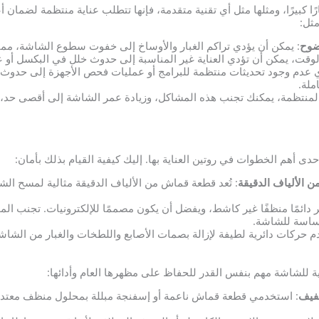
فافة استثمارًا كبيرًا، ومثلها مثل أي تقنية متقدمة، فإنها تتطلب عناية منتظمة لضم
مثل:
ضوح
: يمكن أن يؤدي تراكم الغبار والأوساخ إلى خفوت سطوع الشاشة، مما 
الوقت، يمكن أن تؤدي العناية غير المناسبة إلى حدوث خلل في البكسل أو ع
ي عدم وجود تحديثات منتظمة للبرامج أو عمليات فحص الأجهزة إلى حدوث 
ملة.
لمنتظمة، يمكنك تجنب هذه المشاكل، وزيادة عمر الشاشة إلى أقصى حد،
الألياف الدقيقة
: تُعد قطعة قماش من الألياف الدقيقة مثالية لمسح ال
ر دائمًا منظفًا غير كاشط، ويفضل أن يكون مصممًا للإلكترونيات. تجنب الموا
ساسة للشاشة.
م حركات دائرية لطيفة لإزالة بصمات الأصابع واللطخات والغبار من الشا
ية للشاشة مهم بنفس القدر للحفاظ على مظهرها العام وأدائها:
فيف
: استخدمي قطعة قماش ناعمة أو إسفنجة مبللة بمحلول منظف معتدل 