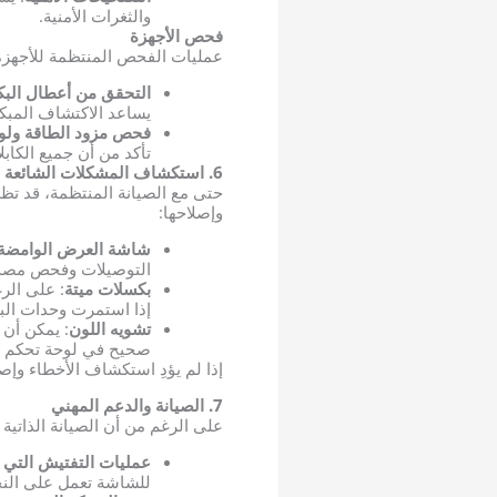
والثغرات الأمنية.
فحص الأجهزة
عمليات الفحص المنتظمة للأجهزة
التحقق من أعطال الب
يساعد الاكتشاف المبكر
فحص مزود الطاقة ولو
تأكد من أن جميع الكاب
6. استكشاف المشكلات الشائعة وإصلاحها
وإصلاحها:
شاشة العرض الوامضة
التوصيلات وفحص مصدر 
بكسلات ميتة
: على الر
إذا استمرت وحدات البك
تشويه اللون
: يمكن أن 
صحيح في لوحة تحكم ال
إذا لم يؤدِ استكشاف الأخطاء وإ
7. الصيانة والدعم المهني
على الرغم من أن الصيانة الذاتية ض
عمليات التفتيش التي يق
للشاشة تعمل على النحو