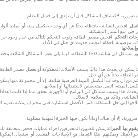
 ضرورية لاكتشاف المشاكل قبل أن تؤدي إلى فشل النظام:
كسل
: افحص الشاشة بانتظام بحثًا عن أي وحدات بكسل ميتة أو أنماط ألوان
 في منع انتشار المشكلة.
حات التحكم
: افحص مصدر الطاقة ولوحة التحكم للتأكد من عدم وجود حرار
لات موصولة بإحكام لتجنب حدوث أي خلل في الأداء.
حتى مع الصيانة المنتظمة، قد تظهر مشاكل في شاشة LED الشفافة. فيما يلي بعض ال
: يمكن أن يحدث هذا غالبًا بسبب الأسلاك المفكوكة أو تعطل مصدر الطاقة.
الطاقة بحثاً عن أي خلل.
غم من أن وحدات البكسل الميتة العرضية شائعة، إلا أن مجموعة منها يمكن
سل الميتة، اتصل بمتخصص لاستبدالها أو إصلاحها.
يحدث هذا بسبب مشاكل في البرامج أو الأجهزة. تحقق مما إذا كانت إعدا
شاشة، وتأكد من سلامة الأسلاك.
صلاحها إلى حل المشكلة، فمن الأفضل استشارة فني محترف يمكنه تقديم ا
رورية، إلا أن هناك أوقاتاً تكون فيها الخبرة المهنية مطلوبة:
وم بها الخبراء
: يمكن للفنيين المحترفين إجراء عمليات فحص متعمقة للتأ
 الأمثل. ويمكنهم أيضًا التعامل مع الإصلاحات المعقدة أو استبدال المكونا