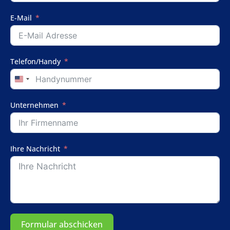
E-Mail
Telefon/Handy
United
States
+1
Unternehmen
Ihre Nachricht
Formular abschicken