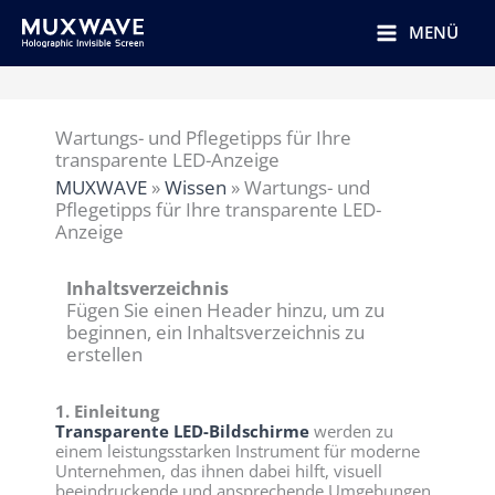
跳
至
MENÜ
内
容
Wartungs- und Pflegetipps für Ihre
transparente LED-Anzeige
MUXWAVE
»
Wissen
»
Wartungs- und
Pflegetipps für Ihre transparente LED-
Anzeige
Inhaltsverzeichnis
Fügen Sie einen Header hinzu, um zu
beginnen, ein Inhaltsverzeichnis zu
erstellen
1. Einleitung
Transparente LED-Bildschirme
werden zu
einem leistungsstarken Instrument für moderne
Unternehmen, das ihnen dabei hilft, visuell
beeindruckende und ansprechende Umgebungen