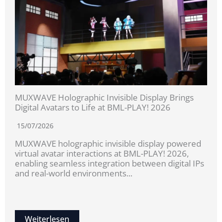
MUXWAVE Holographic Invisible Display Brings
Digital Avatars to Life at BML-PLAY! 2026
15/07/2026
MUXWAVE holographic invisible display powered
virtual avatar interactions at BML-PLAY! 2026,
enabling seamless integration between digital IPs
and real-world environments...
Weiterlesen