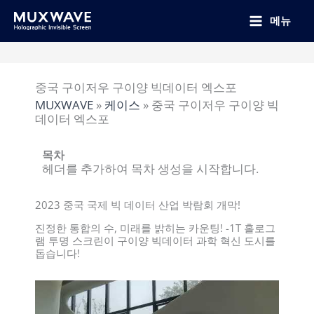
跳
至
메뉴
内
容
중국 구이저우 구이양 빅데이터 엑스포
MUXWAVE
»
케이스
»
중국 구이저우 구이양 빅
데이터 엑스포
목차
헤더를 추가하여 목차 생성을 시작합니다.
2023 중국 국제 빅 데이터 산업 박람회 개막!
진정한 통합의 수, 미래를 밝히는 카운팅! -1T 홀로그
램 투명 스크린이 구이양 빅데이터 과학 혁신 도시를
돕습니다!