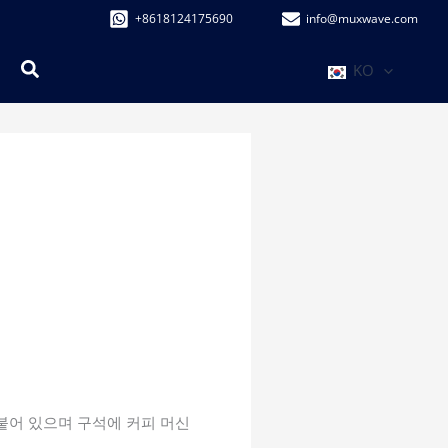
+8618124175690
info@muxwave.com
검
KO
색
붙어 있으며 구석에 커피 머신