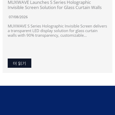
MUXWAVE Launches S Series Holographic
Invisible Screen Solution for Glass Curtain Walls
07/08/2026
MUXWAVE S Series Holographic Invisible Screen delivers
a transparent LED display solution for glass curtain
walls with 90% transparency, customizable...
더 읽기