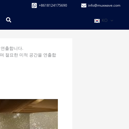
+8618124175690
info@muxwave.com
검
KO
색
 연출합니다.
이며 절묘한 미적 공간을 연출합