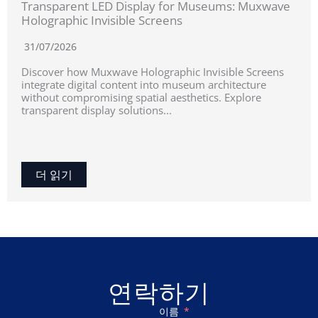
Transparent LED Display for Museums: Muxwave
Holographic Invisible Screens
31/07/2026
Discover how Muxwave Holographic Invisible Screens
integrate digital content into museum architecture
without compromising spatial aesthetics. Explore
transparent display solutions...
더 읽기
연락하기
이름