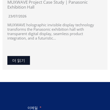
MUXWAVE Project Case Study | Panasonic
Exhibition Hall
23/07/2026
MUXWAVE holographic invisible display technology
transforms the Panasonic exhibition hall with
transparent digital display, seamless product
integration, and a futuristic...
더 읽기
이메일