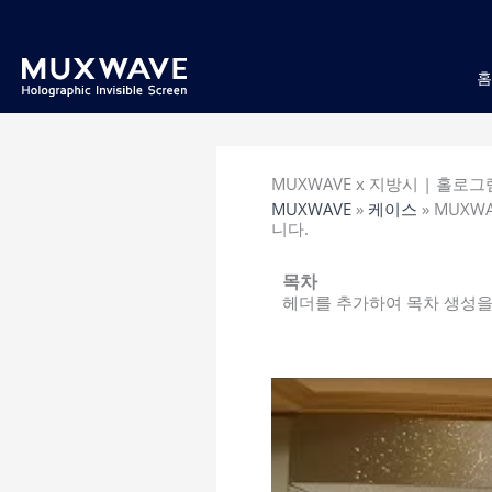
跳
至
内
容
MUXWAVE x 지방시 | 홀
MUXWAVE
»
케이스
»
MUXW
니다.
목차
헤더를 추가하여 목차 생성을