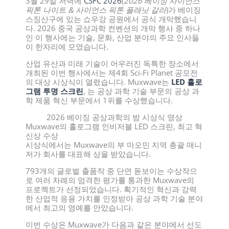
3월 29일 저녁에
CSFC 2026
(
2026
베이징 사이언스
픽톤 나이트 & 사이언스 픽톤 플래닛 갈라
)가 베이징
스징산구에 있는 쇼우강 공원에서 공식 개막했습니
다. 2026 중국 공상과학 컨벤션의 개막 행사 중 하나
인 이 행사에는 기술, 문화, 산업 분야의 주요 인사들
이 한자리에 모였습니다.
산업 유산과 미래 기술이 어우러진 독특한 장소에서
개최된 이번 행사에서는 제4회 Sci-Fi Planet 공모전
의 대상 시상식이 열렸습니다. Muxwave는
LED 홀로
그램 투명 스크린
, 는 공상 과학 기술 부문의 공상 과
학 제품 혁신 부문에서 1위를 수상했습니다.
2026 베이징 공상과학의 밤 시상식 영상
Muxwave의 홀로그램 인비저블 LED 스크린, 최고 혁
신상 수상
시상식에서는 Muxwave의 부 마오민 지역 총괄 매니
저가 회사를 대표해 상을 받았습니다.
793개의 글로벌 출품작 중 단연 돋보이는 수상작으
로 여러 차례의 엄격한 평가를 통과한 Muxwave의
프로젝트가 선정되었습니다. 획기적인 혁신과 강력
한 산업적 응용 가치를 인정받아 공상 과학 기술 분야
에서 최고의 영예를 안았습니다.
이번 수상은 Muxwave가 다음과 같은 분야에서 선도