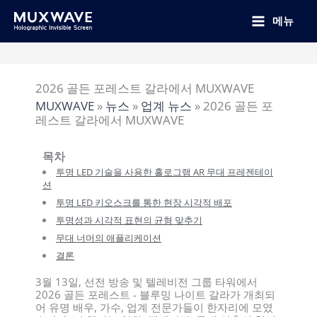
跳
至
메뉴
内
容
2026 골든 포레스트 갈라에서 MUXWAVE
MUXWAVE
»
뉴스
»
업계 뉴스
»
2026 골든 포
레스트 갈라에서 MUXWAVE
목차
투명 LED 기술을 사용한 홀로그램 AR 무대 프레젠테이
션
투명 LED 키오스크를 통한 현장 시각적 배포
투명성과 시각적 표현의 균형 맞추기
무대 너머의 애플리케이션
결론
3월 13일, 선전 방송 및 텔레비전 그룹 타워에서
2026 골든 포레스트 - 블루밍 나이트 갈라가 개최되
어 유명 배우, 가수, 업계 전문가들이 한자리에 모였