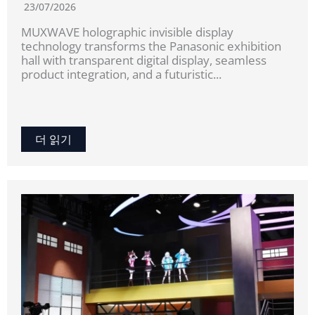
23/07/2026
MUXWAVE holographic invisible display
technology transforms the Panasonic exhibition
hall with transparent digital display, seamless
product integration, and a futuristic...
더 읽기