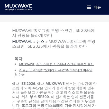
跳
至
메뉴
内
容
MUXWAVE 홀로그램 투명 스크린, ISE 2026에
서 관중을 놀라게 하다
MUXWAVE
»
뉴스
»
MUXWAVE 홀로그램 투명
스크린, ISE 2026에서 관중을 놀라게 하다
목차
MUXWAVE, 심리스 대형 서스펜션 스크린 솔루션 출시
이브닝 스펙터클: “오페라의 유령”과 하이테크 비주얼
의 만남
에서
ISE 2026
, 에서
MUXWAVE
부스는 순식간에 핫
스팟이 되어 수많은 인파가 몰리며 방문객들이 멈춰
서서 둘러보고 사진을 찍는 최고의 장소로 떠올랐습
니다. 위치
부스 5P300
, 이 전시회는 업계 전문가들
의 꾸준한 관심을 끌며 다음과 같은 성과를 거두었습
니다.
홀로그램 투명 디스플레이 기술
전시장에서 가