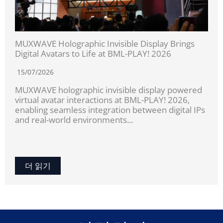
MUXWAVE Holographic Invisible Display Brings
Digital Avatars to Life at BML-PLAY! 2026
15/07/2026
MUXWAVE holographic invisible display powered
virtual avatar interactions at BML-PLAY! 2026,
enabling seamless integration between digital IPs
and real-world environments...
더 읽기