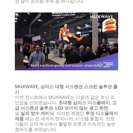
장 많이 논의된 주제 중 하나입니다.
MUXWAVE, 심리스 대형 서스펜션 스크린 솔루션 출
시
이번 전시회에서 MUXWAVE는 다음과 같은 최신 라
인업을 선보였습니다.
초대형 심리스 디스플레이
,
고
급 서스펜션 솔루션
,
LED 보이지 않는 광고 화면
,
및
실외 방수 캐비닛
. 이러한 최첨단
투명 디스플레이
제품
에는 전 세계의 엔지니어, 시스템 통합자, 전문
가들이 모여 부스에서 활발한 토론과 지속적인 높은
참여도를 보였습니다.