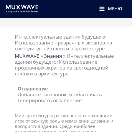
跳
至
МЕНЮ
内
容
Интеллектуальные здания будущего:
Использование прозрачных экранов из
светодиодной пленки в архитектуре
MUXWAVE
»
Знания
»
Интеллектуальные
здания будущего: Использование
прозрачных экранов из светодиодной
пленки в архитектуре
Оглавление
Добавьте заголовок, чтобы начать
генерировать оглавление
Мир архитектуры развивается, и технологии
играют важную роль в изменении дизайна и
восприятия зданий. Среди наиболее
интересных инноваций - интеграция