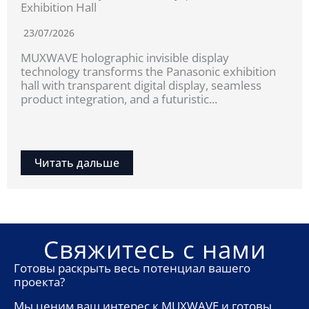
Exhibition Hall
23/07/2026
MUXWAVE holographic invisible display
technology transforms the Panasonic exhibition
hall with transparent digital display, seamless
product integration, and a futuristic...
Читать дальше
Свяжитесь с нами
Готовы раскрыть весь потенциал вашего
проекта?
Мы ценим ваш интерес к MUXWAVE и готовы