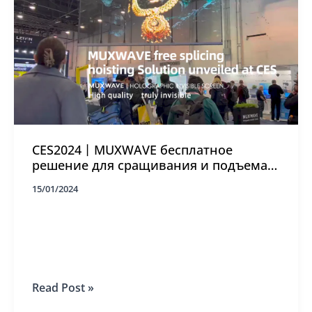
CES2024丨MUXWAVE бесплатное
решение для сращивания и подъема
дебютирует
15/01/2024
CES2024
Read Post »
丨