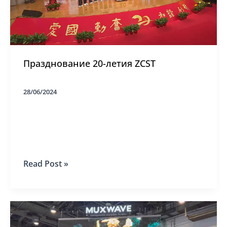
Празднование 20-летия ZCST
28/06/2024
Празднование
Read Post »
20-
летия
ZCST