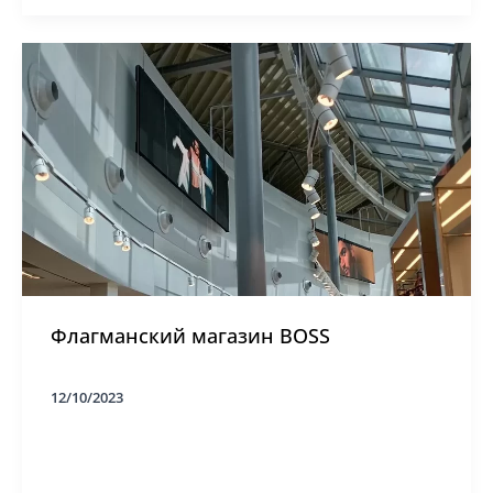
MUXWAVE
бесплатное
решение
для
сращивания
и
подъема
дебютирует
Флагманский магазин BOSS
12/10/2023