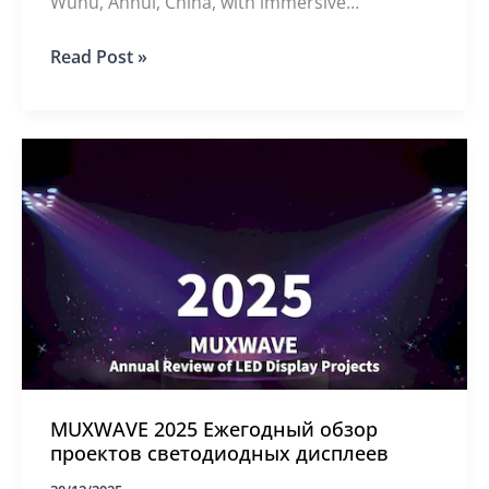
Wuhu, Anhui, China, with immersive
transparent LED technology for modern retail
LED
Read Post »
spaces.
Transparent
Commercial
Display
Case
Study
–
inPARK
wuhu
china
MUXWAVE 2025 Ежегодный обзор
проектов светодиодных дисплеев