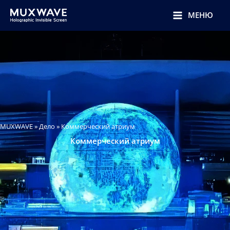
跳
至
МЕНЮ
内
容
MUXWAVE
»
Дело
»
Коммерческий атриум
Коммерческий атриум