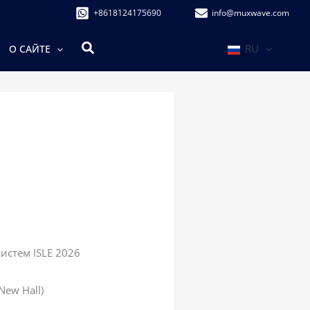
+8618124175690
info@muxwave.com
Поиск
RU
О САЙТЕ
стем ISLE 2026
ew Hall)