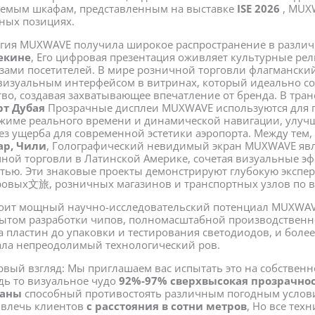
емым шкафам, представленным на выставке
ISE 2026
, MUX
ных позициях.
огия MUXWAVE получила широкое распространение в различ
екине
, Его цифровая презентация оживляет культурные ре
азами посетителей. В мире розничной торговли флагмански
визуальным интерфейсом в витринах, который идеально соч
во, создавая захватывающее впечатление от бренда. В тра
т Дубая
Прозрачные дисплеи MUXWAVE используются для 
жиме реального времени и динамической навигации, улуч
ез ущерба для современной эстетики аэропорта. Между тем,
ар, Чили
, Голографический невидимый экран MUXWAVE явл
ной торговли в Латинской Америке, сочетая визуальные эф
тью. Эти знаковые проекты демонстрируют глубокую экспе
ровых文旅, розничных магазинов и транспортных узлов по в
тоит мощный научно-исследовательский потенциал MUXWAV
ытом разработки чипов, полномасштабной производственн
ва пластин до упаковки и тестирования светодиодов, и бол
ала непреодолимый технологический ров.
ервый взгляд: Мы приглашаем вас испытать это на собствен
удь то визуальное чудо
92%-97% сверхвысокая прозрачно
раны
способный противостоять различным погодным услов
ивлечь клиентов
с расстояния в сотни метров
, Но все тех