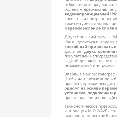
гибкости, они предлагаю
более интересным являетс
водонепроницаемый IP6
яркостью и прозрачностью
архитектурная инсталляци
Переосмысление слияния
Двусторонний экран: “М
Как выделиться в море ин
способный привлекать п
достигает
двухсторонняя
покупателей непосредстве
задний дисплей, значител
незаменимый инструмент 
Впервые в мире: голограф
Чтобы дать возможность 
прелесть прозрачных дис
одном" на основе перво
установка, подключи и 
просто включи и пользуйс
Технологическое превосхо
Инновации MUXWAVE - это 
выставочном центре Барс