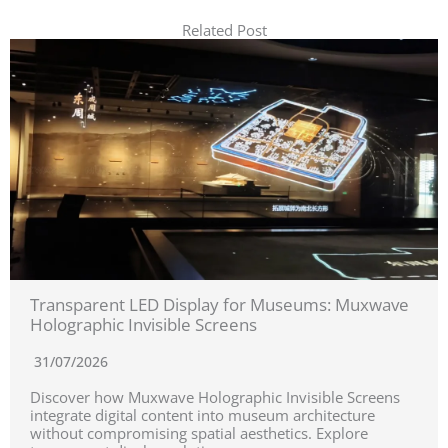
Related Post
Transparent LED Display for Museums: Muxwave
Holographic Invisible Screens
31/07/2026
Discover how Muxwave Holographic Invisible Screens
integrate digital content into museum architecture
without compromising spatial aesthetics. Explore