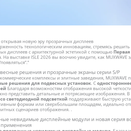
 открывая новую эру прозрачных дисплеев
рженность технологическим инновациям, стремясь решить
ых дисплеев с архитектурной эстетикой с помощью
Первая
и
. На выставке ISLE 2026 вы воочию увидите, как MUXWAVE з
появляться”.”
есные решения и прозрачные экраны серии S/P
 коммерческие комплексы и элитные заведения, MUXWAVE п
ые решения для подвесных установок
. С
одностороннее
лей
Благодаря возможностям отображения высокой четкост
жно представить детальные и потрясающие изображения. В
s со светодиодной подсветкой
поддерживают быструю устан
ативным формам или сверхбольшим площадям, идеально от
итных сценариев отображения. .
ные невидимые дисплейные модули и новая серия 
о применения
е прозрачные невидимые дисплейные модули
, Благод