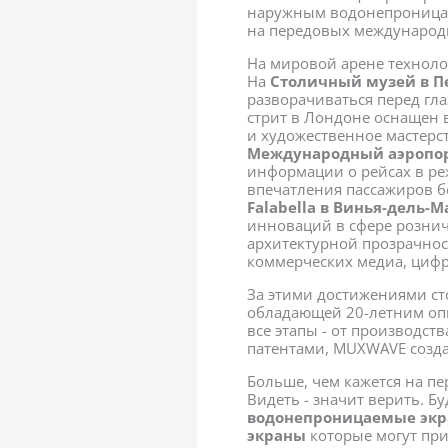
наружным водонепроница
на передовых международ
На мировой арене технол
На
Столичный музей в П
разворачиваться перед гл
стрит в Лондоне оснащен 
и художественное мастерст
Международный аэропор
информации о рейсах в ре
впечатления пассажиров б
Falabella в Винья-дель-М
инноваций в сфере рознич
архитектурной прозрачнос
коммерческих медиа, циф
За этими достижениями с
обладающей 20-летним оп
все этапы - от производст
патентами, MUXWAVE созд
Больше, чем кажется на п
Видеть - значит верить. Б
водонепроницаемые эк
экраны
которые могут пр