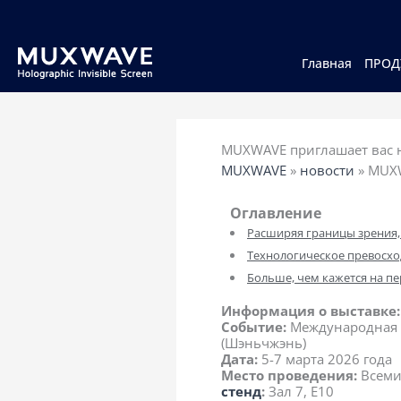
跳
至
内
容
Главная
ПРОД
MUXWAVE приглашает вас н
MUXWAVE
»
новости
»
MUXW
Оглавление
Расширяя границы зрения,
Технологическое превосхо
Больше, чем кажется на пе
Информация о выставке:
Событие:
Международная в
(Шэньчжэнь)
Дата:
5-7 марта 2026 года
Место проведения:
Всеми
стенд
:
Зал 7, E10