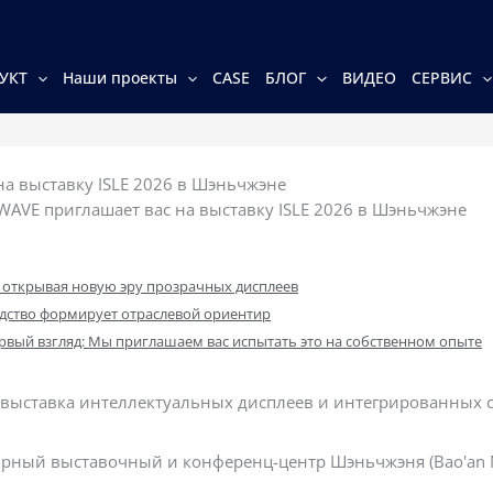
УКТ
Наши проекты
CASE
БЛОГ
ВИДЕО
СЕРВИС
а выставку ISLE 2026 в Шэньчжэне
AVE приглашает вас на выставку ISLE 2026 в Шэньчжэне
 открывая новую эру прозрачных дисплеев
дство формирует отраслевой ориентир
рвый взгляд: Мы приглашаем вас испытать это на собственном опыте
ыставка интеллектуальных дисплеев и интегрированных си
рный выставочный и конференц-центр Шэньчжэня (Bao'an N