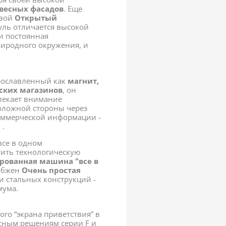
весных фасадов
. Еще
свой
Открытый
ль отличается высокой
и постоянная
риродного окружения, и
рославленный как
магнит,
еских магазинов
, он
лекает внимание
положной стороны через
коммерческой информации -
 .
все в одном
ить технологическую
рованная машина "все в
набжен
Очень простая
и стальных конструкций -
мума.
го “экрана приветствия” в
сным решениям серии F и