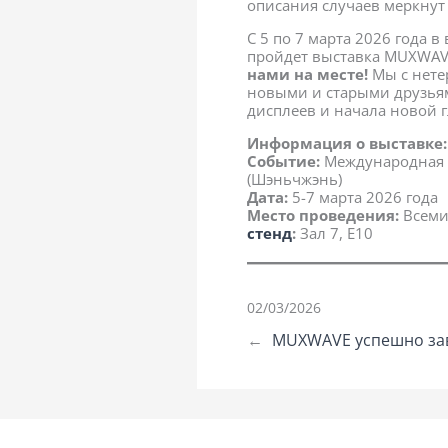
описания случаев меркнут
С 5 по 7 марта 2026 года в
пройдет выставка MUXWAV
нами на месте!
Мы с нете
новыми и старыми друзья
дисплеев и начала новой 
Информация о выставке:
Событие:
Международная в
(Шэньчжэнь)
Дата:
5-7 марта 2026 года
Место проведения:
Всеми
стенд
:
Зал 7, E10
02/03/2026
←
MUXWAVE успешно зав