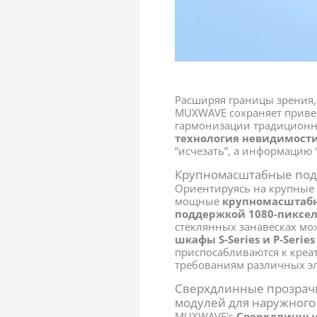
Расширяя границы зрения,
MUXWAVE сохраняет приве
гармонизации традиционн
технология невидимост
“исчезать”, а информацию “
Крупномасштабные подв
Ориентируясь на крупные
мощные
крупномасштабн
поддержкой 1080-пиксе
стеклянных занавесках мо
шкафы S-Series и P-Serie
приспосабливаются к кре
требованиям различных эл
Сверхдлинные прозрач
модулей для наружног
MUXWAVE's
Сверхдлинны