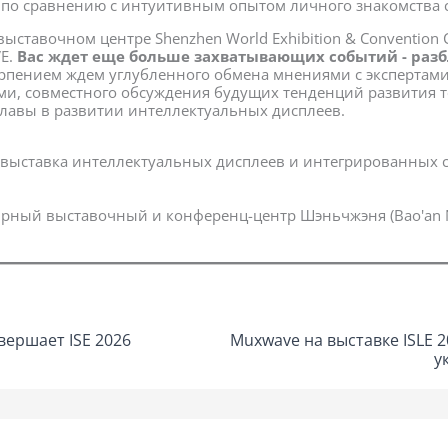
 по сравнению с интуитивным опытом личного знакомства 
 выставочном центре Shenzhen World Exhibition & Convention C
E.
Вас ждет еще больше захватывающих событий - разб
рпением ждем углубленного обмена мнениями с экспертами
ми, совместного обсуждения будущих тенденций развития 
главы в развитии интеллектуальных дисплеев.
ыставка интеллектуальных дисплеев и интегрированных си
рный выставочный и конференц-центр Шэньчжэня (Bao'an N
ершает ISE 2026
Muxwave на выставке ISLE 
у