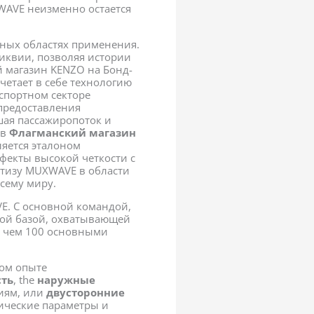
WAVE неизменно остается
ных областях применения.
ликвии, позволяя истории
й магазин KENZO на Бонд-
етает в себе технологию
нспортном секторе
предоставления
шая пассажиропоток и
 в
Флагманский магазин
яется эталоном
фекты высокой четкости с
ртизу MUXWAVE в области
сему миру.
E. С основной командой,
ой базой, охватывающей
ее чем 100 основными
ном опыте
сть
, the
наружные
иям, или
двусторонние
нические параметры и