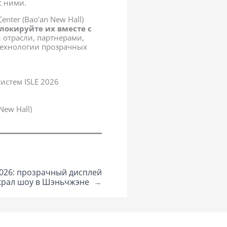
с ними.
enter (Bao'an New Hall)
локируйте их вместе с
 отрасли, партнерами,
технологии прозрачных
стем ISLE 2026
ew Hall)
2026: прозрачный дисплей
крал шоу в Шэньчжэне
→