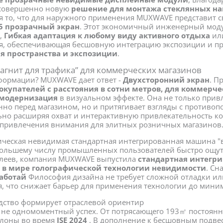
т совершенно новую
решение для монтажа стеклянных на
я то, что для наружного применения MUXWAVE представит 
5 прозрачный экран
. Этот экономичный инженерный моду
,
Гибкая адаптация к любому виду активного отдыха
ил
я, обеспечивающая бесшовную интеграцию экспозиции и п
 пространства и экспозиции
.
агнит для трафика” для коммерческих магазинов
формации? MUXWAVE дает ответ -
Двухсторонний экран
. П
окупателей с расстояния в сотни метров, для коммерч
 модернизация
в визуальном эффекте. Она не только прив
нно перед магазином, но и притягивает взгляды с противо
ьно расширяя охват и интерактивную привлекательность 
привлечения внимания для элитных розничных магазинов.
ическая невидимая стандартная интегрированная машина "
большему числу промышленных пользователей быстро ощут
плеев, компания MUXWAVE выпустила
стандартная интегри
й в мире голографической технологии невидимости
. С
работай
Философия дизайна не требует сложной отладки ил
я, что снижает барьер для применения технологии до мини
дство формирует отраслевой ориентир
не одномоментный успех. От потрясающего 193㎡ постоянно
елоны во время
ISE 2024
, В дополнение к бесшовным подве