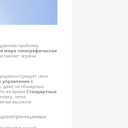
 давнюю проблему
 в мире голографическая
аставляет экраны
родемонстрирует свои
 управление с
и, даже на обширных
 то же время
Стандартные
овку, легко
вечая высоким
водонепроницаемых
аря своей высокой