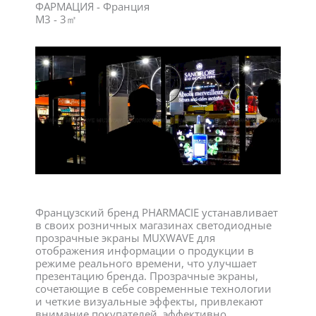
ФАРМАЦИЯ - Франция
M3 - 3㎡
Французский бренд PHARMACIE устанавливает
в своих розничных магазинах светодиодные
прозрачные экраны MUXWAVE для
отображения информации о продукции в
режиме реального времени, что улучшает
презентацию бренда. Прозрачные экраны,
сочетающие в себе современные технологии
и четкие визуальные эффекты, привлекают
внимание покупателей, эффективно