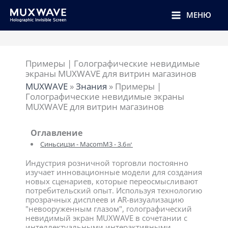
跳
至
МЕНЮ
内
容
Примеры | Голографические невидимые
экраны MUXWAVE для витрин магазинов
MUXWAVE
»
Знания
»
Примеры |
Голографические невидимые экраны
MUXWAVE для витрин магазинов
Оглавление
Синьсицзи - MacomM3 - 3.6㎡
Индустрия розничной торговли постоянно
изучает инновационные модели для создания
новых сценариев, которые переосмысливают
потребительский опыт. Используя технологию
прозрачных дисплеев и AR-визуализацию
"невооруженным глазом", голографический
невидимый экран MUXWAVE в сочетании с
интеллектуальными интерактивными