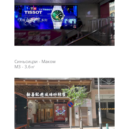
Синьсицзи - Маком
M3 - 3.6㎡