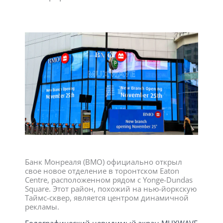
Банк Монреаля (BMO) официально открыл
свое новое отделение в торонтском Eaton
Centre, расположенном рядом с Yonge-Dundas
Square. Этот район, похожий на нью-йоркскую
Таймс-сквер, является центром динамичной
рекламы.
Голографический невидимый экран MUXWAVE