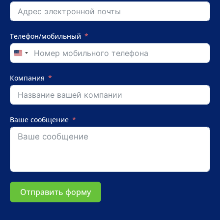
Телефон/мобильный
United
States
+1
Компания
Ваше сообщение
Отправить форму