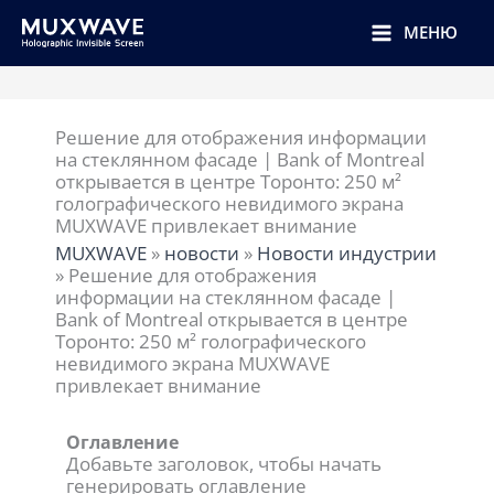
跳
至
МЕНЮ
内
容
Решение для отображения информации
на стеклянном фасаде | Bank of Montreal
открывается в центре Торонто: 250 м²
голографического невидимого экрана
MUXWAVE привлекает внимание
MUXWAVE
»
новости
»
Новости индустрии
»
Решение для отображения
информации на стеклянном фасаде |
Bank of Montreal открывается в центре
Торонто: 250 м² голографического
невидимого экрана MUXWAVE
привлекает внимание
Оглавление
Добавьте заголовок, чтобы начать
генерировать оглавление