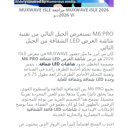
MUXWAVE ISLE 2026 مراجعة MUXWAVE ISLE
2026 Vi
ديو
M6 PRO تستعرض الجيل التالي من تقنية
شاشة العرض LED الشفافة من الجيل
التالي
كان من أبرز ما ميّز حضور MUXWAVE في معرض ISLE
2026 هو عرض
شاشة العرض LED شفافة M6 PRO
.
مصممة لتخطي حدود
شاشات LED شفافة
, ، يتميز
المنتج بتقنية تحكم أحادية الطرف رائدة في الصناعة
وتقنية التحكم الأحادي الطرف الرائعة بطول 6.75 م
وحدة LED شفافة وشفافة للغاية
.
يجمع M6 PRO بين الشفافية الفائقة والسطوع القوي،
مما يخلق تأثيرًا بصريًا مذهلاً يبدو للعين المجردة تقريبًا
مجسمًا. يسمح هذا التصميم الفريد من نوعه للمحتوى
الرقمي بالظهور كما لو كان يطفو في الفضاء، مما يوضح
الإمكانات الإبداعية لـ
شاشات LED فائقة الشفافية
للبيئات المعمارية والتجارية الحديثة.
اجتذب المنتج اهتماماً كبيراً من الزوار الذين يبحثون عن