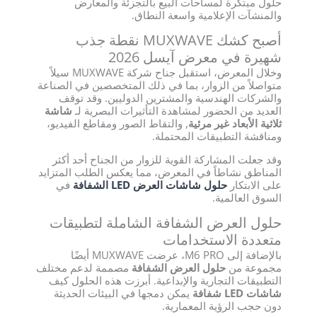
حلول مبتكرة لمساحات البيع بالتجزئة والمعارض
والمنشآت الإعلامية واسعة النطاق.
أصبح كشك MUXWAVE نقطة جذب
شهيرة في معرض آيسل 2026
وخلال المعرض، استقبل جناح شركة MUXWAVE سيلاً
متواصلاً من الزوار، بما في ذلك المتخصصين في الصناعة
والشركات الهندسية والمشترين الدوليين. وقد توقف
العديد من الحضور لمشاهدة التأثيرات البصرية لـ
شاشة
ثلاثية الأبعاد غير مرئية
, والتقاط الصور ومقاطع الفيديو،
ومناقشة التطبيقات المحتملة.
وقد جعلت المشاركة القوية للزوار من الجناح أحد أكثر
المناطق نشاطاً في المعرض، مما يعكس الطلب المتزايد
على الابتكار
حلول شاشات العرض LED الشفافة
في
السوق العالمية.
حلول العرض الشفافة الشاملة لتطبيقات
متعددة الاستخدامات
بالإضافة إلى M6 PRO، عرضت MUXWAVE أيضًا
مجموعة من
حلول العرض الشفافة
مصممة لدعم مختلف
التطبيقات التجارية والإبداعية. أبرزت هذه الحلول كيف
شاشات LED شفافة
يمكن دمجها في البيئات الحديثة
دون حجب الرؤية المعمارية.