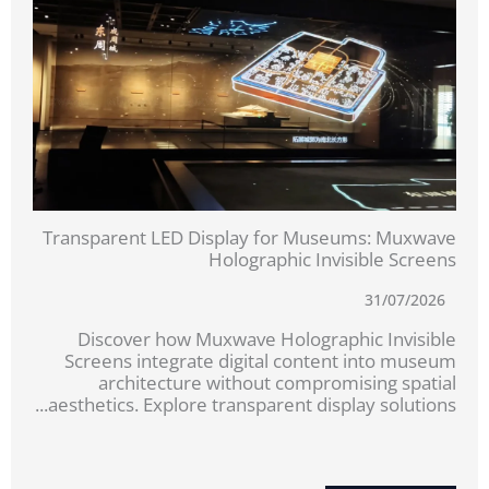
Transparent LED Display for Museums: Muxwave
Holographic Invisible Screens
31/07/2026
Discover how Muxwave Holographic Invisible
Screens integrate digital content into museum
architecture without compromising spatial
aesthetics. Explore transparent display solutions...