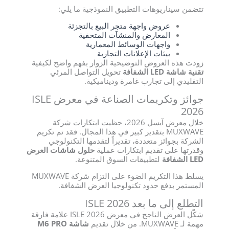
تتضمن سيناريوهات التطبيق النموذجية ما يلي:
عروض واجهة متجر البيع بالتجزئة
المعارض والمنشآت المتحفية
واجهات الوسائط المعمارية
بيئات الإعلانات التجارية
زودت هذه العروض التوضيحية الزوار بفهم واضح لكيفية
تقنية شاشة LED الشفافة
تحويل التواصل المرئي
التقليدي إلى تجارب غامرة وديناميكية.
جوائز وتكريمات الصناعة في معرض ISLE
2026
خلال معرض آيسل 2026، حظيت ابتكارات شركة
MUXWAVE بتقدير كبير في هذا المجال. فقد تم تكريم
الشركة بجوائز متعددة، تقديراً لتقدمها التكنولوجي
وقدرتها على تقديم ابتكارات عملية
حلول شاشات العرض
LED الشفافة
لتطبيقات السوق المتنوعة.
يسلط هذا التكريم الضوء على التزام شركة MUXWAVE
المستمر بدفع حدود تكنولوجيا العرض الشفافة.
التطلع إلى ما بعد ISLE 2026
شكّل العرض الناجح في معرض ISLE 2026 علامة فارقة
مهمة لـ MUXWAVE. من خلال تقديم
شاشة M6 PRO