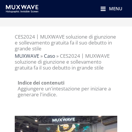
跳
至
MENU
内
容
CES2024丨MUXWAVE soluzione di giunzione
e sollevamento gratuita fa il suo debutto in
grande stile
MUXWAVE
»
Caso
»
CES2024丨MUXWAVE
soluzione di giunzione e sollevamento
gratuita fa il suo debutto in grande stile
Indice dei contenuti
Aggiungere un'intestazione per iniziare a
generare l'indice.