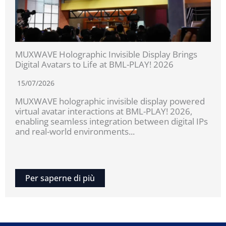
MUXWAVE Holographic Invisible Display Brings
Digital Avatars to Life at BML-PLAY! 2026
15/07/2026
MUXWAVE holographic invisible display powered
virtual avatar interactions at BML-PLAY! 2026,
enabling seamless integration between digital IPs
and real-world environments...
Per saperne di più