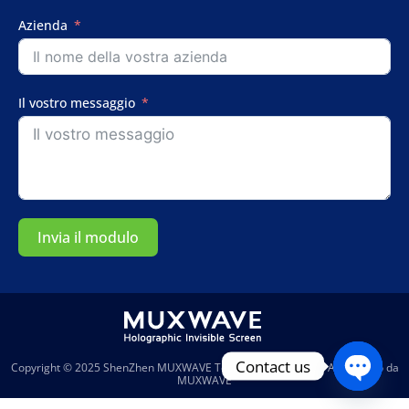
States
+1
Azienda
Il vostro messaggio
Invia il modulo
Contact us
Copyright © 2025
ShenZhen MUXWAVE Technology Co., Ltd.
| Alimentato da
MUXWAVE
Open