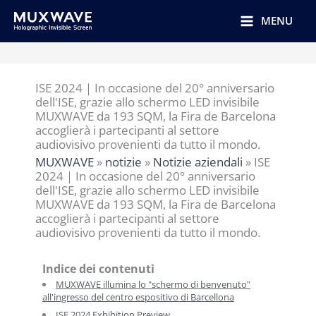
跳
至
MENU
内
容
ISE 2024｜In occasione del 20° anniversario
dell'ISE, grazie allo schermo LED invisibile
MUXWAVE da 193 SQM, la Fira de Barcelona
accoglierà i partecipanti al settore
audiovisivo provenienti da tutto il mondo.
MUXWAVE
»
notizie
»
Notizie aziendali
»
ISE
2024｜In occasione del 20° anniversario
dell'ISE, grazie allo schermo LED invisibile
MUXWAVE da 193 SQM, la Fira de Barcelona
accoglierà i partecipanti al settore
audiovisivo provenienti da tutto il mondo.
Indice dei contenuti
MUXWAVE illumina lo "schermo di benvenuto"
all'ingresso del centro espositivo di Barcellona
ISE 2024 Exhibition Preview