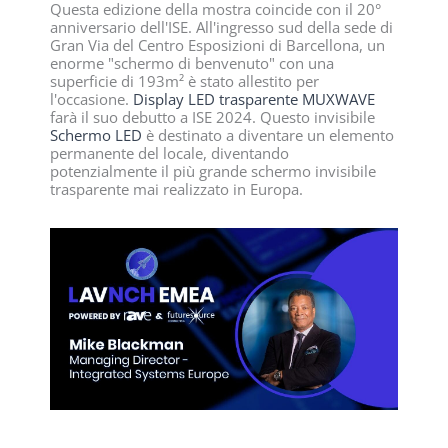
Questa edizione della mostra coincide con il 20°
anniversario dell'ISE. All'ingresso sud della sede di
Gran Via del Centro Esposizioni di Barcellona, un
enorme "schermo di benvenuto" con una
superficie di 193m² è stato allestito per
l'occasione.
Display LED trasparente MUXWAVE
farà il suo debutto a ISE 2024. Questo invisibile
Schermo LED
è destinato a diventare un elemento
permanente del locale, diventando
potenzialmente il più grande schermo invisibile
trasparente mai realizzato in Europa.