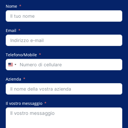
Nome
Email
Telefono/Mobile
United
States
+1
Azienda
Il vostro messaggio