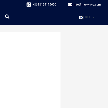
+8618124175690
info@muxwave.com
검
KO
색