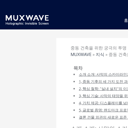
跳
至
内
容
중동 건축을 위한 궁극의 투명
MUXWAVE
»
지식
»
중동 건축
목차
소개 소개: 사막의 스카이라인
1, 중동 기후의 세 가지 도전 
2, 핵심 철학: "실내 설치"의 
3, 핵심 기술: 사막의 태양을
4, 가치 제공: 디스플레이를 
5, 글로벌 증명: 랜드마크 프
결론 건물 외관의 새로운 표준