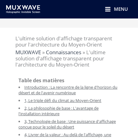
跳
至
MENU
内
容
L'ultime solution d'affichage transparent
pour l'architecture du Moyen-Orient
MUXWAVE
»
Connaissances
»
L'ultime
solution d'affichage transparent pour
l'architecture du Moyen-Orient
Table des matières
Introduction : La rencontre de la ligne d'horizon du
désert et de l'avenir numérique
1, Le triple défi du climat au Moyen-Orient
2, La philosophie de base : L'avantage de
l'installation intérieure
3, Technologie de base : Une puissance d'affichage
conçue pour le soleil du désert
4, Livrer de la valeur : Au-delà de l'affichage, une