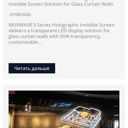
Invisible Screen Solution for Glass Curtain Walls
07/08/2026
MUXWAVE S Series Holographic Invisible Screen
delivers a transparent LED display solution for
glass curtain walls with 90% transparency,
customizable...
Читать дальше