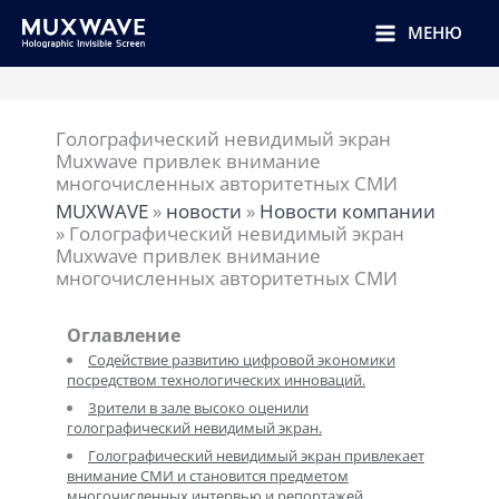
跳
至
МЕНЮ
内
容
Голографический невидимый экран
Muxwave привлек внимание
многочисленных авторитетных СМИ
MUXWAVE
»
новости
»
Новости компании
»
Голографический невидимый экран
Muxwave привлек внимание
многочисленных авторитетных СМИ
Оглавление
Содействие развитию цифровой экономики
посредством технологических инноваций.
Зрители в зале высоко оценили
голографический невидимый экран.
Голографический невидимый экран привлекает
внимание СМИ и становится предметом
многочисленных интервью и репортажей.