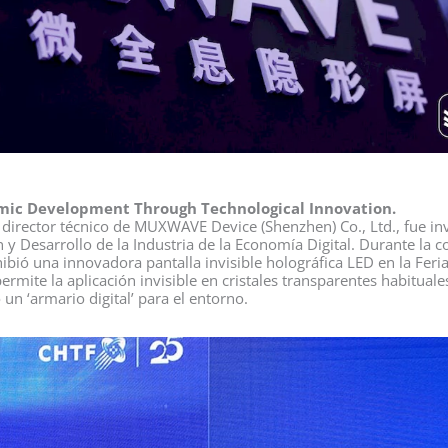
mic Development Through Technological Innovation.
irector técnico de MUXWAVE Device (Shenzhen) Co., Ltd., fue invi
 y Desarrollo de la Industria de la Economía Digital. Durante la 
bió una innovadora pantalla invisible holográfica LED en la Feri
ermite la aplicación invisible en cristales transparentes habituale
n ‘armario digital’ para el entorno.