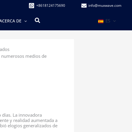
+8618124175690
info@muxwave.com
Buscar
ES
ACERCA DE
zados
 a numerosos medios de
o días. La innovadora
parente y realidad aumentada a
ibió elogios generalizados de