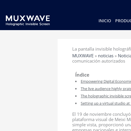
跳
至
内
容
INICIO
PRODU
La pantalla invisible holog
MUXWAVE
»
noticias
»
Notici
comunicación autorizados
Índice
Empowering Digital Economi
The live audience highly prai
The holographic invisible sc
Setting up a virtual studio 
El 19 de noviembre concluyó 
plataforma visual de Meixi Mic
simple vista, proporcionó una
empresas nacionales e intern