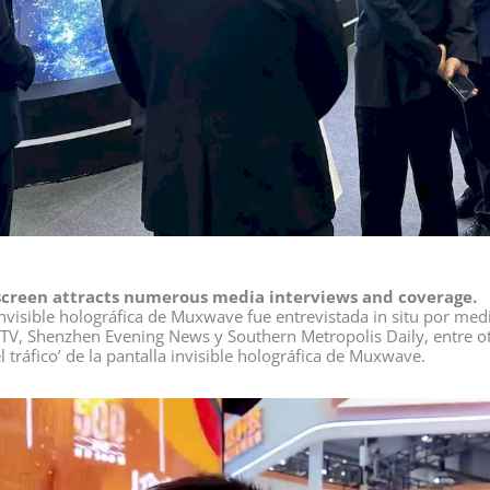
 screen attracts numerous media interviews and coverage.
 invisible holográfica de Muxwave fue entrevistada in situ por me
TV, Shenzhen Evening News y Southern Metropolis Daily, entre ot
l tráfico’ de la pantalla invisible holográfica de Muxwave.