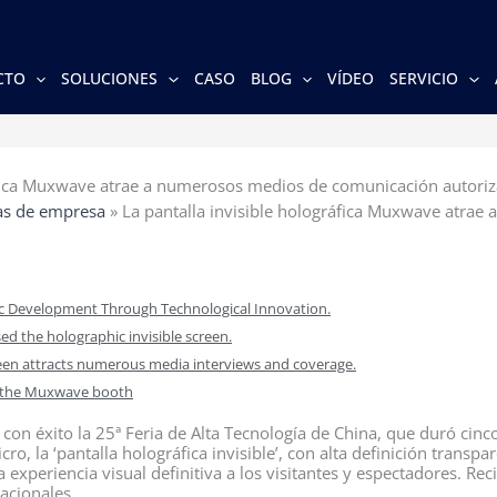
CTO
SOLUCIONES
CASO
BLOG
VÍDEO
SERVICIO
ráfica Muxwave atrae a numerosos medios de comunicación autori
as de empresa
»
La pantalla invisible holográfica Muxwave atrae
c Development Through Technological Innovation.
sed the holographic invisible screen.
reen attracts numerous media interviews and coverage.
at the Muxwave booth
con éxito la 25ª Feria de Alta Tecnología de China, que duró cinc
ro, la ‘pantalla holográfica invisible’, con alta definición trans
 experiencia visual definitiva a los visitantes y espectadores. Rec
acionales.