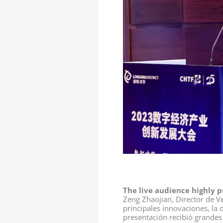
The live audience highly p
Zeng Zhaojian, Director de Ve
principales innovaciones, la 
presentación recibió grandes 