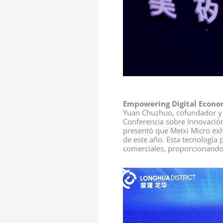
Empowering Digital Econo
Yuan Chuzhuo, cofundador y d
Conferencia sobre Innovación
presentó que Meixi Micro exhi
de este año. Esta tecnología p
comerciales, proporcionando u