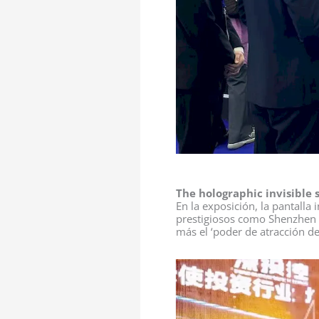
The holographic invisible
En la exposición, la pantalla
prestigiosos como Shenzhen 
más el ‘poder de atracción de