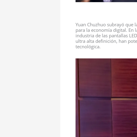
Yuan Chuzhuo subrayó que la n
para la economía digital. En 
industria de las pantallas LE
ultra alta definición, han po
tecnológica.