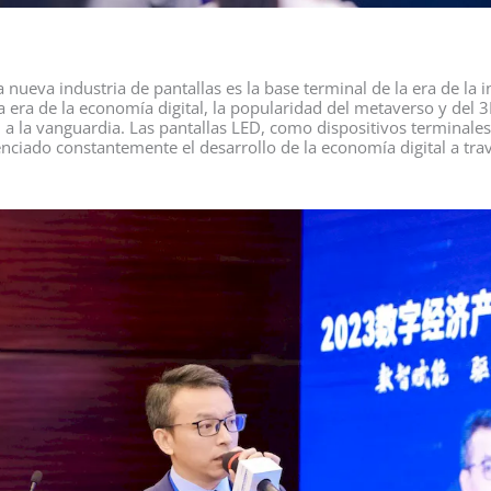
ueva industria de pantallas es la base terminal de la era de la i
la era de la economía digital, la popularidad del metaverso y del 
D a la vanguardia. Las pantallas LED, como dispositivos terminales
tenciado constantemente el desarrollo de la economía digital a tra