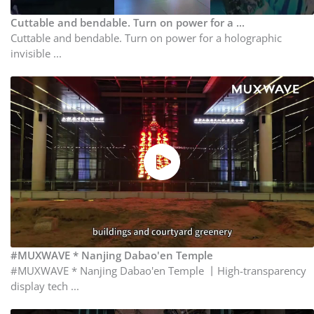
Cuttable and bendable. Turn on power for a ...
Cuttable and bendable. Turn on power for a holographic
invisible ...
#MUXWAVE * Nanjing Dabao'en Temple
#MUXWAVE * Nanjing Dabao'en Temple 丨High-transparency
display tech ...