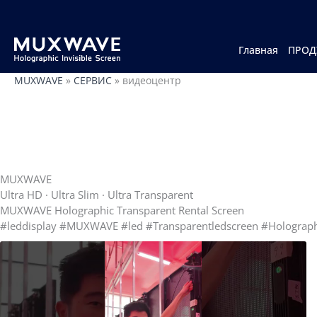
跳
至
内
容
Главная
ПРОД
MUXWAVE
»
СЕРВИС
»
видеоцентр
MUXWAVE
Ultra HD · Ultra Slim · Ultra Transparent
MUXWAVE Holographic Transparent Rental Screen
#leddisplay #MUXWAVE #led #Transparentledscreen #Holograph