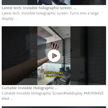
Latest tech: Invisible holographic screen. ...
Latest tech: Invisible holographic screen. Turns into a large
display ...
Cuttable Invisible Holographic ...
Cuttable Invisible Holographic Screen#leddisplay #MUXWAVE
#led ...