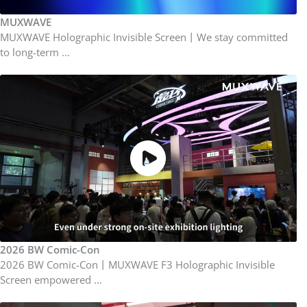
MUXWAVE
MUXWAVE Holographic Invisible Screen丨We stay committed
to long-term ...
2026 BW Comic-Con
2026 BW Comic-Con丨MUXWAVE F3 Holographic Invisible
Screen empowered ...