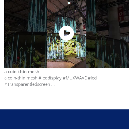
a coin-thin mesh
a coin-thin mesh #leddisplay #MUXWAVE #led
#Transparentledscreen ...