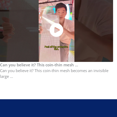
Can you believe it? This coin-thin mesh ...
Can you believe it? This coin-thin mesh becomes an invisible
large ...