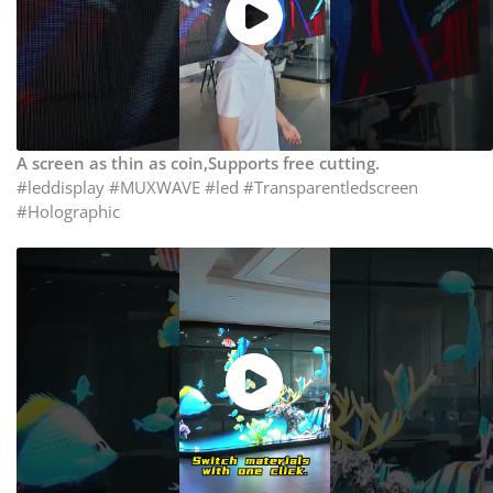
A screen as thin as coin,Supports free cutting.
#leddisplay #MUXWAVE #led #Transparentledscreen
#Holographic