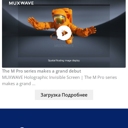
The M Pro series makes a grand debut
MUXWAVE Holographic Invisible Screen | The M Pro series
makes a grand ...
Загрузка Подробнее