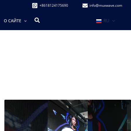
+8618124175690
info@muxwave.com
Поиск
RU
О САЙТЕ