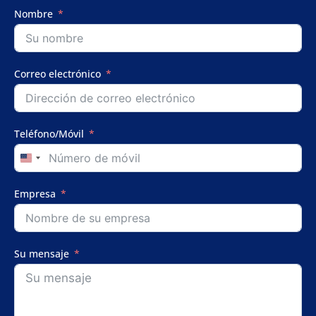
Nombre
Correo electrónico
Teléfono/Móvil
United
States
+1
Empresa
Su mensaje