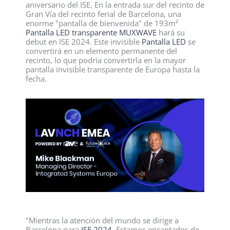
aniversario del ISE. En la entrada sur del recinto de
Gran Vía del recinto ferial de Barcelona, una
enorme "pantalla de bienvenida" de 193m²
Pantalla LED transparente MUXWAVE
hará su
debut en ISE 2024. Este invisible
Pantalla LED
se
convertirá en un elemento permanente del
recinto, lo que podría convertirla en la mayor
pantalla invisible transparente de Europa hasta la
fecha.
"Mientras la atención del mundo se dirige a
Barcelona para
ISE 2024,
Estamos encantados de