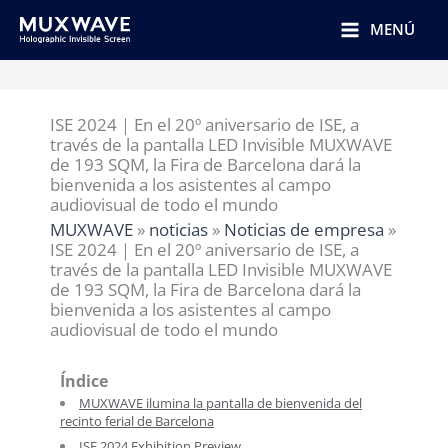
跳
至
MENÚ
内
容
ISE 2024｜En el 20º aniversario de ISE, a
través de la pantalla LED Invisible MUXWAVE
de 193 SQM, la Fira de Barcelona dará la
bienvenida a los asistentes al campo
audiovisual de todo el mundo
MUXWAVE
»
noticias
»
Noticias de empresa
»
ISE 2024｜En el 20º aniversario de ISE, a
través de la pantalla LED Invisible MUXWAVE
de 193 SQM, la Fira de Barcelona dará la
bienvenida a los asistentes al campo
audiovisual de todo el mundo
Índice
MUXWAVE ilumina la pantalla de bienvenida del
recinto ferial de Barcelona
ISE 2024 Exhibition Preview