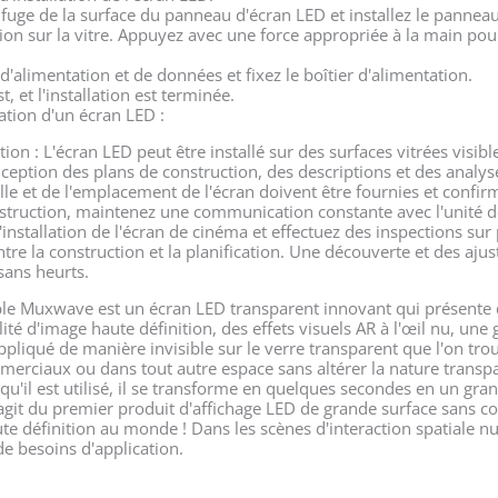
trifuge de la surface du panneau d'écran LED et installez le panne
ion sur la vitre. Appuyez avec une force appropriée à la main pou
d'alimentation et de données et fixez le boîtier d'alimentation.
t, et l'installation est terminée.
lation d'un écran LED :
ation : L'écran LED peut être installé sur des surfaces vitrées visib
nception des plans de construction, des descriptions et des analys
ille et de l'emplacement de l'écran doivent être fournies et confirm
nstruction, maintenez une communication constante avec l'unité de
installation de l'écran de cinéma et effectuez des inspections sur
ntre la construction et la planification. Une découverte et des a
sans heurts.
ble Muxwave est un écran LED transparent innovant qui présente de
ité d'image haute définition, des effets visuels AR à l'œil nu, une
 appliqué de manière invisible sur le verre transparent que l'on 
merciaux ou dans tout autre espace sans altérer la nature transp
orsqu'il est utilisé, il se transforme en quelques secondes en un gr
s'agit du premier produit d'affichage LED de grande surface sans c
aute définition au monde ! Dans les scènes d'interaction spatiale n
de besoins d'application.