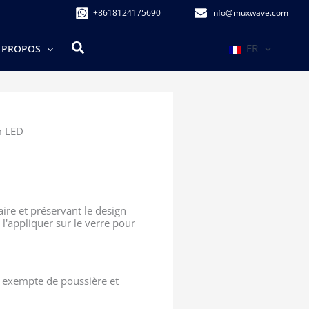
+8618124175690
info@muxwave.com
Rechercher
FR
 PROPOS
lm LED
aire et préservant le design
e l'appliquer sur le verre pour
oit exempte de poussière et