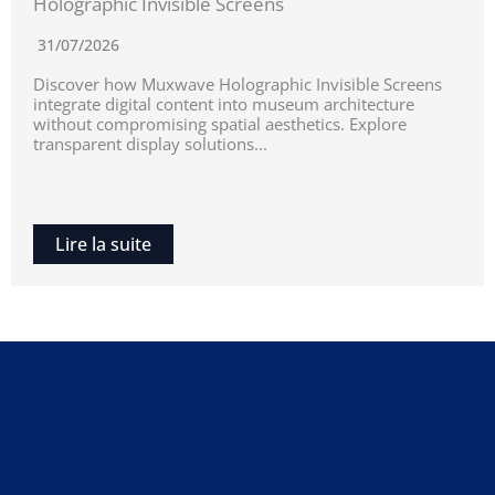
Holographic Invisible Screens
31/07/2026
Discover how Muxwave Holographic Invisible Screens
integrate digital content into museum architecture
without compromising spatial aesthetics. Explore
transparent display solutions...
Lire la suite