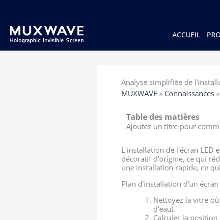
跳
至
内
容
ACCUEIL
PRO
Analyse simplifiée de l'install
MUXWAVE
»
Connaissances
Table des matières
Ajoutez un titre pour comme
L'installation de l'écran LED
décoratif d'origine, ce qui réd
une installation rapide, ce q
Plan d'installation d'un écran
Nettoyez la vitre où
d'eau).
Calculer la position 