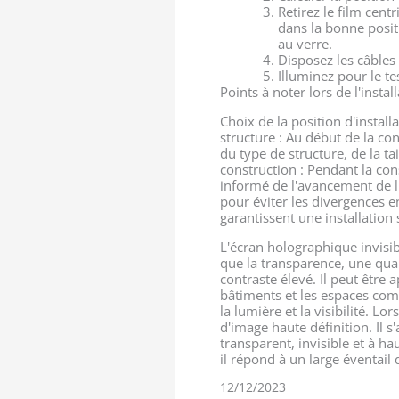
Retirez le film cen
dans la bonne posit
au verre.
Disposez les câbles 
Illuminez pour le tes
Points à noter lors de l'instal
Choix de la position d'install
structure : Au début de la co
du type de structure, de la ta
construction : Pendant la co
informé de l'avancement de l'
pour éviter les divergences e
garantissent une installation 
L'écran holographique invisi
que la transparence, une qual
contraste élevé. Il peut être
bâtiments et les espaces com
la lumière et la visibilité. L
d'image haute définition. Il 
transparent, invisible et à h
il répond à un large éventail 
12/12/2023