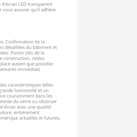
au d'écran LED transparent
r vous assurer qu'il adhère
les. Confirmation de la
es détaillées du bâtiment et
ées. Points clés de la
 construction, restez
 place autant que possible
justements immédiats
s caractéristiques telles
 grande luminosité et un
trouve couramment dans les
arente du verre ou obstruer
and écran avec une qualité
outure, entièrement
umérique actuelles et futures,