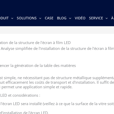
DUIT
SOLUTIONS
CASE
BLOG
VIDÉO
SERVICE
À
ation de la structure de l'écran à film LED
»
Analyse simplifiée de l'installation de la structure de l'écran à fi
ncer la génération de la table des matières
 est simple, ne nécessitant pas de structure métallique supplément
uit efficacement les coûts de transport et d'installation. Il suffit d
ui permet une application simple et rapide.
 LED et considérations :
 l'écran LED sera installé (veillez à ce que la surface de la vitre s
d'installation de l'écran LED.