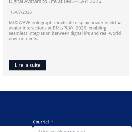
Digital Avatars to Life at BML-PLAY! 2026
15/07/2026
MUXWAVE holographic invisible display powered virtual
avatar interactions at BML-PLAY! 2026, enabling
seamless integration between digital IPs and real-world
environments...
Lire la suite
Courriel