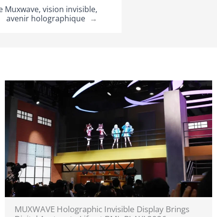
 Muxwave, vision invisible,
avenir holographique
→
MUXWAVE Holographic Invisible Display Brings