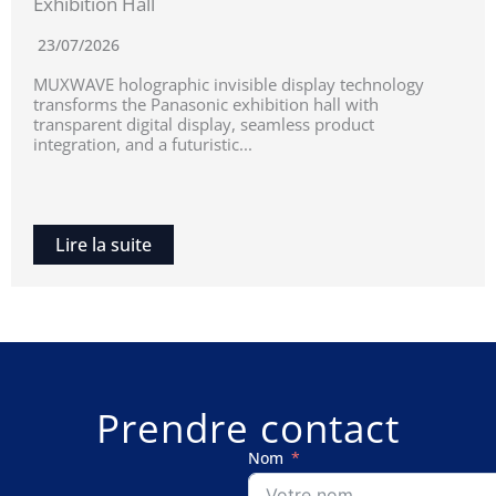
Exhibition Hall
23/07/2026
MUXWAVE holographic invisible display technology
transforms the Panasonic exhibition hall with
transparent digital display, seamless product
integration, and a futuristic...
Lire la suite
Prendre contact
Nom