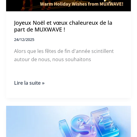
Joyeux Noël et vœux chaleureux de la
part de MUXWAVE !
24/12/2025
Alors que les fêtes de fin d'année scintillent
autour de nous, nous souhaitons
Joyeux
Lire la suite »
Noël
et
vœux
chaleureux
de
la
part
de
MUXWAVE