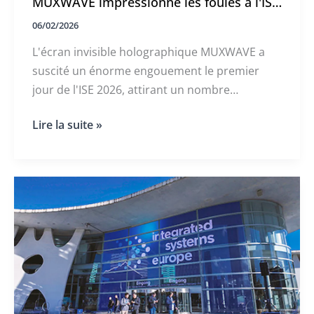
MUXWAVE impressionne les foules à l'ISE
2026
06/02/2026
L'écran invisible holographique MUXWAVE a
suscité un énorme engouement le premier
jour de l'ISE 2026, attirant un nombre
exceptionnellement élevé de visiteurs sur son
L'écran
Lire la suite »
stand. Les foules se sont rassemblées en
invisible
permanence, ce qui en a fait l'une des
holographique
MUXWAVE
attractions les plus discutées de l'exposition.
impressionne
les
foules
à
l'ISE
2026