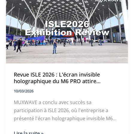
transparents
lors
des
tournées
de
présentation
de
2026
Revue ISLE 2026 : L'écran invisible
holographique du M6 PRO attire
l'attention du monde entier
10/03/2026
MUXWAVE a conclu avec succès sa
participation à ISLE 2026, où l'entreprise a
présenté l'écran holographique invisible M6
PRO. L'écran LED transparent a attiré
Revue
Lire la suite »