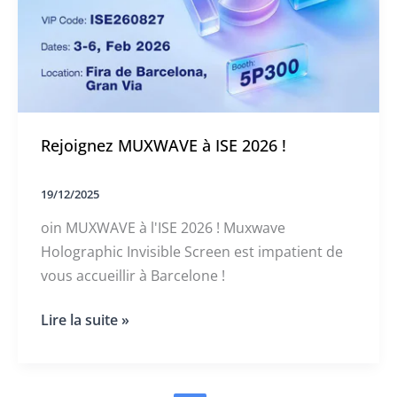
!
Rejoignez MUXWAVE à ISE 2026 !
19/12/2025
oin MUXWAVE à l'ISE 2026 ! Muxwave
Holographic Invisible Screen est impatient de
vous accueillir à Barcelone !
Rejoignez
Lire la suite »
MUXWAVE
à
ISE
2026