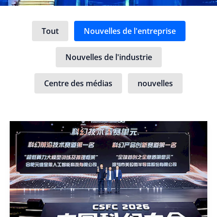
Filtrer
Tout
Nouvelles de l'entreprise
les
messages
par
Nouvelles de l'industrie
catégorie
Centre des médias
nouvelles