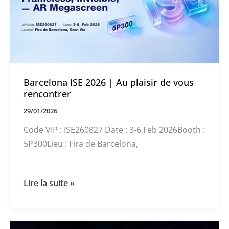
Barcelona ISE 2026 | Au plaisir de vous
rencontrer
29/01/2026
Code VIP : ISE260827 Date : 3-6,Feb 2026Booth :
5P300Lieu : Fira de Barcelona,
Barcelona
Lire la suite »
ISE
2026
|
Au