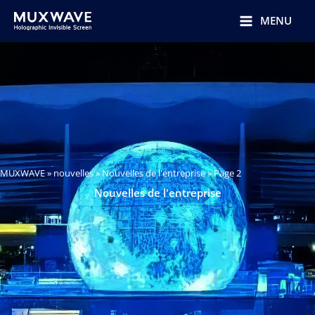
跳
至
MENU
内
容
MUXWAVE
»
nouvelles
»
Nouvelles de l'entreprise
»
Page 2
Nouvelles de l'entreprise