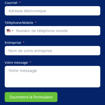
Courriel
Téléphone/Mobile
États-
Unis
+1
Entreprise
Votre message
Soumettre le formulaire