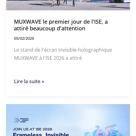
MUXWAVE le premier jour de l'ISE, a
attiré beaucoup d'attention
05/02/2026
Le stand de l'écran invisible holographique
MUXWAVE à l'ISE 2026 a attiré
MUXWAVE
Lire la suite »
le
premier
jour
de
l'ISE,
a
attiré
beaucoup
d'attention