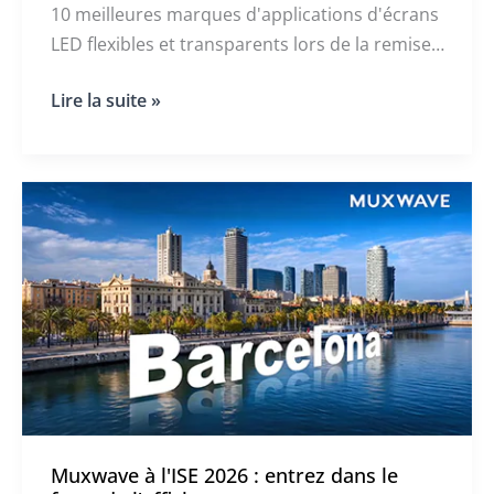
10 meilleures marques d'applications d'écrans
LED flexibles et transparents lors de la remise
des prix de l'industrie par HC360 à Shenzhen.
MUXWAVE
Lire la suite »
L'entreprise a également présenté sa
remporte
technologie révolutionnaire d'écran LED
le
“Top
holographique invisible lors de la conférence
10
annuelle de réseautage sur l'affichage LED.
des
marques
d'écrans
LED
flexibles
et
transparents”.”
Muxwave à l'ISE 2026 : entrez dans le