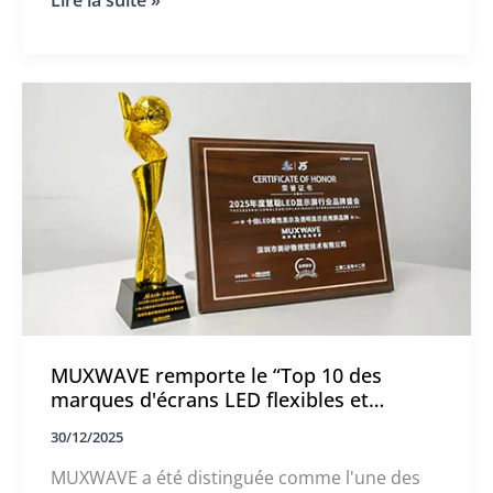
Lire la suite »
MUXWAVE.
transparente
de
musée
de
MUXWAVE
MUXWAVE remporte le “Top 10 des
marques d'écrans LED flexibles et
transparents”.”
30/12/2025
MUXWAVE a été distinguée comme l'une des