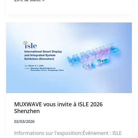
l'attention de l'industrie et a attiré de
ISLE
nombreuses personnes tout au long de
2026
:
l'exposition.
L'écran
invisible
holographique
du
M6
PRO
attire
l'attention
du
monde
entier
MUXWAVE vous invite à ISLE 2026
Shenzhen
02/03/2026
Informations sur l'exposition:Événement : ISLE