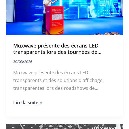
holographique
au
CSFC
2026
Muxwave présente des écrans LED
transparents lors des tournées de
présentation de 2026
30/03/2026
Muxwave présente des écrans LED
transparents et des solutions d'affichage
transparentes lors des roadshows de
Guangzhou et de Pékin, mettant en évidence
Muxwave
Lire la suite »
les futures tendances en matière d'affichage
présente
LED.
des
écrans
LED