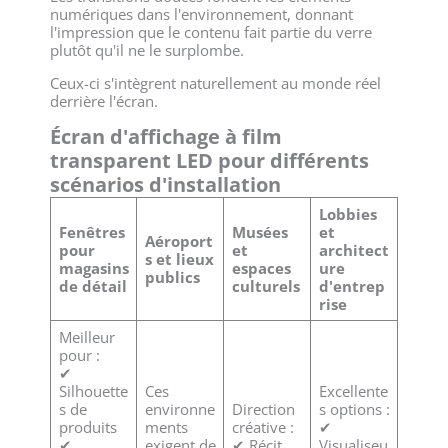
numériques dans l'environnement, donnant
l'impression que le contenu fait partie du verre
plutôt qu'il ne le surplombe.
Ceux-ci s'intègrent naturellement au monde réel
derrière l'écran.
Écran d'affichage à film
transparent LED pour différents
scénarios d'installation
Lobbies
Fenêtres
Musées
et
Aéroport
pour
et
architect
s et lieux
magasins
espaces
ure
publics
de détail
culturels
d'entrep
rise
Meilleur
pour :
✔
Silhouette
Ces
Excellente
s de
environne
Direction
s options :
produits
ments
créative :
✔
✔
exigent de
✔ Récit
Visualiseu