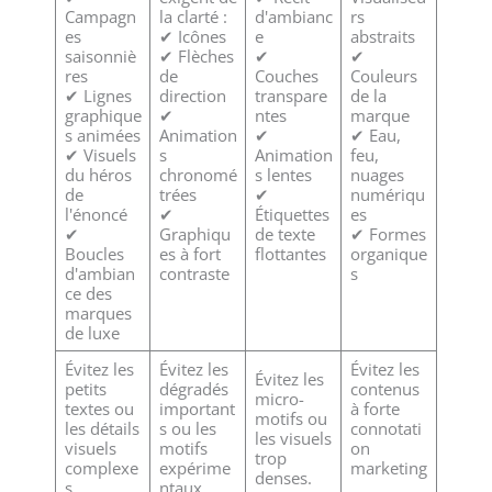
Campagn
la clarté :
d'ambianc
rs
es
✔ Icônes
e
abstraits
saisonniè
✔ Flèches
✔
✔
res
de
Couches
Couleurs
✔ Lignes
direction
transpare
de la
graphique
✔
ntes
marque
s animées
Animation
✔
✔ Eau,
✔ Visuels
s
Animation
feu,
du héros
chronomé
s lentes
nuages
de
trées
✔
numériqu
l'énoncé
✔
Étiquettes
es
✔
Graphiqu
de texte
✔ Formes
Boucles
es à fort
flottantes
organique
d'ambian
contraste
s
ce des
marques
de luxe
Évitez les
Évitez les
Évitez les
Évitez les
petits
dégradés
contenus
micro-
textes ou
important
à forte
motifs ou
les détails
s ou les
connotati
les visuels
visuels
motifs
on
trop
complexe
expérime
marketing
denses.
s.
ntaux.
.