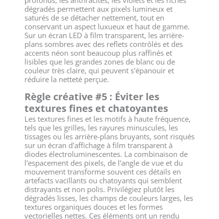
profonds, les anthracites, les violets et les riches
dégradés permettent aux pixels lumineux et
saturés de se détacher nettement, tout en
conservant un aspect luxueux et haut de gamme.
Sur un écran LED à film transparent, les arrière-
plans sombres avec des reflets contrôlés et des
accents néon sont beaucoup plus raffinés et
lisibles que les grandes zones de blanc ou de
couleur très claire, qui peuvent s'épanouir et
réduire la netteté perçue.
Règle créative #5 : Éviter les
textures fines et chatoyantes
Les textures fines et les motifs à haute fréquence,
tels que les grilles, les rayures minuscules, les
tissages ou les arrière-plans bruyants, sont risqués
sur un écran d'affichage à film transparent à
diodes électroluminescentes. La combinaison de
l'espacement des pixels, de l'angle de vue et du
mouvement transforme souvent ces détails en
artefacts vacillants ou chatoyants qui semblent
distrayants et non polis. Privilégiez plutôt les
dégradés lisses, les champs de couleurs larges, les
textures organiques douces et les formes
vectorielles nettes. Ces éléments ont un rendu