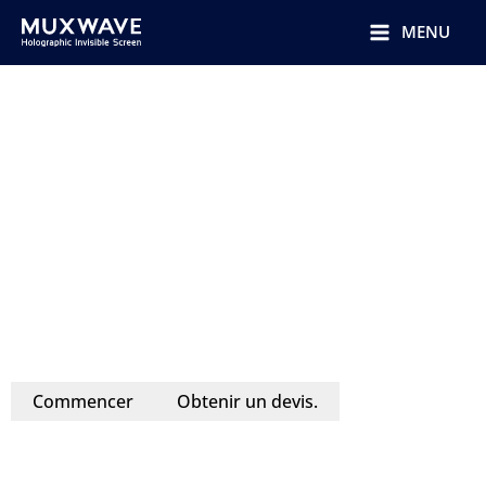
跳
至
MENU
内
容
Écran d'affichage LED
Conception tout-en-un | Modes d'installation multiples
| Plug and Play
Découvrez le niveau supérieur de la
technologie d'affichage avec l'écran
d'affichage LED de MUXWAVE. Parfaits
pour les expositions, les
environnements de vente au détail et
les événements, ces écrans offrent une
flexibilité inégalée et des visuels
époustouflants.
Commencer
Obtenir un devis.