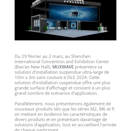
Du 29 février au 2 mars, au Shenzhen
International Convention and Exhibition Center
(Bao'an New Hall),
MUXWAVE
présentera sa
solution d'installation suspendue ultra-large de
10m x 3m sans couture à ISLE 2024. Cette
solution d'installation suspendue offre une plus
grande surface d'affichage et convient à un plus
grand nombre de scénarios d'application.
Parallèlement, nous présenterons également de
nouveaux produits tels que les séries M2, M6 et P,
en mettant en évidence les caractéristiques de
divers produits et en présentant davantage de
solutions d'application, tout en accueillant l'arrivée
de chaque participant.