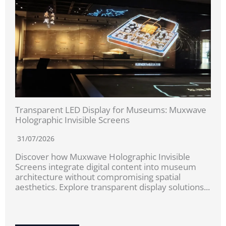
Transparent LED Display for Museums: Muxwave
Holographic Invisible Screens
31/07/2026
Discover how Muxwave Holographic Invisible
Screens integrate digital content into museum
architecture without compromising spatial
aesthetics. Explore transparent display solutions...