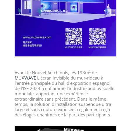
Avant le Nouvel An chinois, les 193m² de
MUXWAVE
L'écran invisible du mur-rideau à
l'entrée principale du hall d'exposition espagnol
de l'ISE 2024 a enflammé l'industrie audiovisuelle
mondiale, apportant une expérience
extraordinaire sans précédent. Dans le même
temps, la solution d'installation suspendue ultra-
large et sans couture exposée a également reçu
des éloges unanimes de la part des participants.