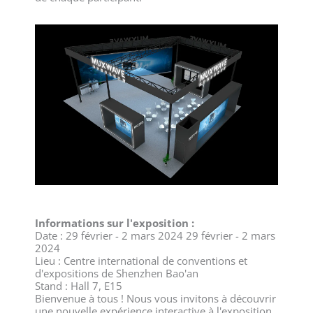
Informations sur l'exposition :
Date : 29 février - 2 mars 2024 29 février - 2 mars
2024
Lieu : Centre international de conventions et
d'expositions de Shenzhen Bao'an
Stand : Hall 7, E15
Bienvenue à tous ! Nous vous invitons à découvrir
une nouvelle expérience interactive à l'exposition.