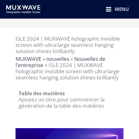
跳
至
MENU
内
容
ISLE 2024 | MUXWAVE holographic invisible
screen with ultra-large seamless hanging
solution shines brilliantly
MUXWAVE
»
nouvelles
»
Nouvelles de
l'entreprise
»
ISLE 2024 | MUXWAVE
holographic invisible screen with ultra-large
seamless hanging solution shines brilliantly
Table des matières
Ajoutez un titre pour commencer la
génération de la table des matières