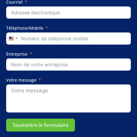
Courriel
Téléphone/Mobile
United
States
+1
Entreprise
Votre message
Soumettre le formulaire