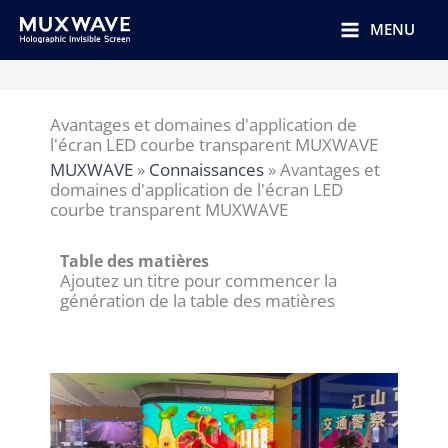
跳
至
MENU
内
容
Avantages et domaines d'application de
l'écran LED courbe transparent MUXWAVE
MUXWAVE
»
Connaissances
»
Avantages et
domaines d'application de l'écran LED
courbe transparent MUXWAVE
Table des matières
Ajoutez un titre pour commencer la
génération de la table des matières