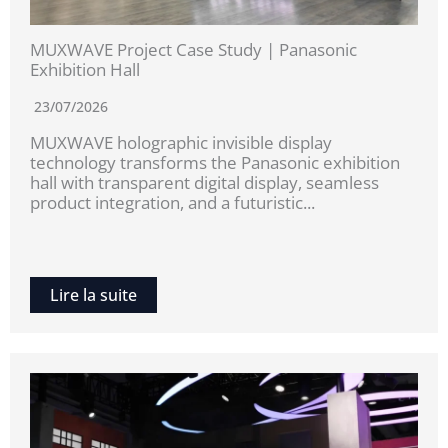
MUXWAVE Project Case Study | Panasonic
Exhibition Hall
23/07/2026
MUXWAVE holographic invisible display
technology transforms the Panasonic exhibition
hall with transparent digital display, seamless
product integration, and a futuristic...
Lire la suite