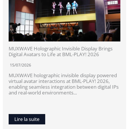
MUXWAVE Holographic Invisible Display Brings
Digital Avatars to Life at BML-PLAY! 2026
15/07/2026
MUXWAVE holographic invisible display powered
virtual avatar interactions at BML-PLAY! 2026,
enabling seamless integration between digital IPs
and real-world environments...
Lire la suite