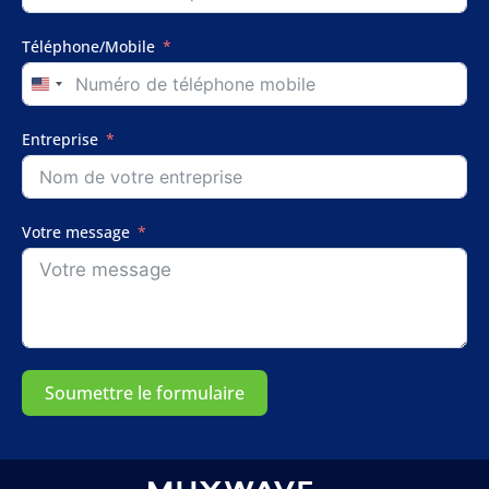
Téléphone/Mobile
United
States
+1
Entreprise
Votre message
Soumettre le formulaire