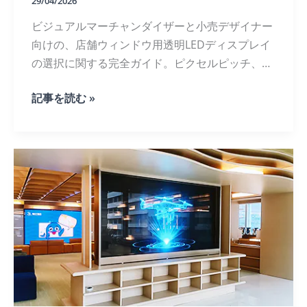
ン
29/04/2026
-
ビジュアルマーチャンダイザーと小売デザイナー
デ
ィ
向けの、店舗ウィンドウ用透明LEDディスプレイ
ー
の選択に関する完全ガイド。ピクセルピッチ、輝
ラ
ー
度、ROI、設置のヒント。.
が
ビ
記事を読む »
知
ジ
っ
ュ
て
ア
お
ル
く
マ
べ
ー
き
チ
こ
ャ
と
ン
ダ
イ
ジ
ン
グ
の
た