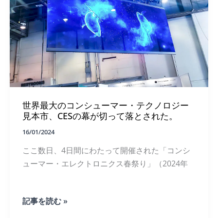
ル
の
ド
究
ノ
極
ー
の
ト
透
明
デ
ィ
ス
プ
レ
世界最大のコンシューマー・テクノロジー
イ・
ソ
見本市、CESの幕が切って落とされた。
リ
ュ
16/01/2024
ー
ここ数日、4日間にわたって開催された「コンシ
シ
ョ
ューマー・エレクトロニクス春祭り」（2024年
ン
世
記事を読む »
界