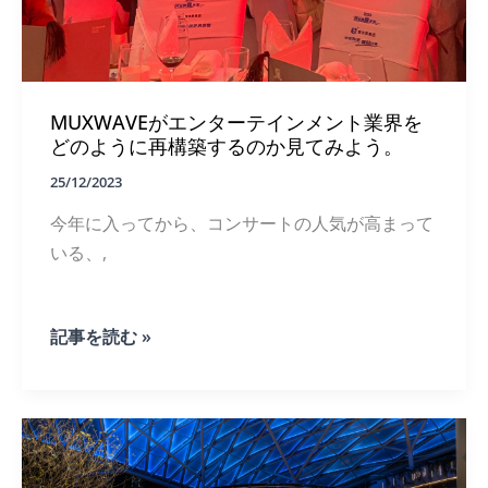
み
合
わ
せ
は、
2023
MUXWAVEがエンターテインメント業界を
年
どのように再構築するのか見てみよう。
の
ス
25/12/2023
テ
ー
今年に入ってから、コンサートの人気が高まって
ジ・
いる、,
シ
ョ
ー
を
MUXWAVE
記事を読む »
新
が
た
エ
な
ン
高
タ
み
ー
へ
テ
と
イ
引