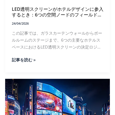
め
LED透明スクリーンがホテルデザインに参入
の
透
するとき：6つの空間ノードのフィールドノ
明
ート
LED
24/04/2026
デ
この記事では、ガラスカーテンウォールからボー
ィ
ス
ルルームのステージまで、6つの主要なホテルス
プ
ペースにおけるLED透明スクリーンの決定ロジッ
レ
イ：
クを、インテリアデザイナーの視点から、透明ス
小
LED
記事を読む »
クリーンの仕様選定、コンテンツのビジュアル言
売
透
デ
語、構造的な設置要件について解説する。.
明
ザ
ス
イ
ク
ナ
リ
ー
ー
と
ン
VM
が
プ
ホ
ロ
テ
フ
ル