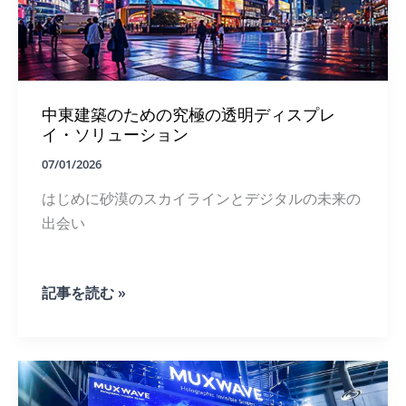
ェ
デ
ッ
ザ
シ
イ
ョ
ン
ナ
に
ル
参
の
中東建築のための究極の透明ディスプレ
入
た
す
イ・ソリューション
め
る
の
と
07/01/2026
完
き：
全
はじめに砂漠のスカイラインとデジタルの未来の
6
ガ
つ
出会い
イ
の
ド
空
間
ノ
中
記事を読む »
ー
東
ド
建
の
築
フ
の
ィ
た
ー
め