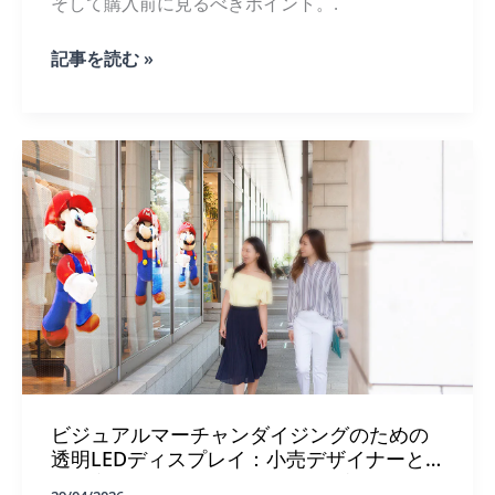
そして購入前に見るべきポイント。.
自
記事を読む »
動
車
シ
ョ
ー
ル
ー
ム
に
お
け
る
透
過
型
LED
ス
ビジュアルマーチャンダイジングのための
ク
リ
透明LEDディスプレイ：小売デザイナーと
ー
VMプロフェッショナルのための完全ガイド