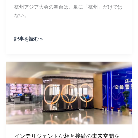
ー
ム
杭州アジア大会の舞台は、単に「杭州」だけでは
プ
ない。
レ
イ
を
創
中
記事を読む »
造
国
す
ア
る
ジ
の
ア
に
大
役
会
立
の
つ
LED
デ
ィ
ス
プ
レ
イ
を
チ
インテリジェントな相互接続の未来空間を
ェ