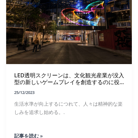
ン
き
メ
上
ン
げ
ト
る
業
だ
界
ろ
を
う！
ど
の
よ
う
に
再
LED透明スクリーンは、文化観光産業が没入
構
型の新しいゲームプレイを創造するのに役
築
立つ
す
25/12/2023
る
の
生活水準が向上するにつれて、人々は精神的な楽
か
しみを追求し始める。.
見
て
み
よ
LED
記事を読む »