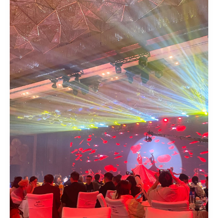
倍
増！
LED
デ
ィ
ス
プ
レ
イ・
ス
ク
リ
ー
ン
と
デ
ジ
タ
ル
技
術
の
組