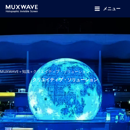
跳
至
メニュー
内
容
MUXWAVE
»
知識
»
クリエイティブ・ソリューション
クリエイティブ・ソリューション