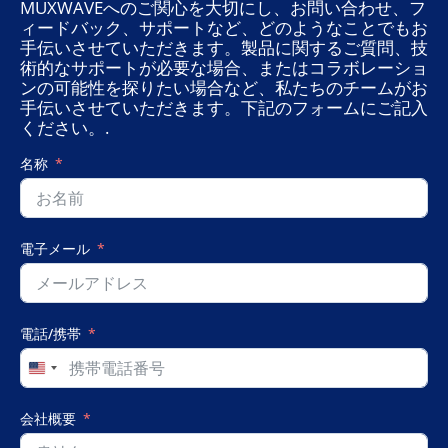
MUXWAVEへのご関心を大切にし、お問い合わせ、フ
未
来
ィードバック、サポートなど、どのようなことでもお
空
手伝いさせていただきます。製品に関するご質問、技
間
術的なサポートが必要な場合、またはコラボレーショ
を
ンの可能性を探りたい場合など、私たちのチームがお
構
手伝いさせていただきます。下記のフォームにご記入
築
ください。.
す
る
名称
没
入
型
デ
電子メール
ジ
タ
ル
展
示
電話/携帯
ホ
ー
United
ル
States
+1
会社概要