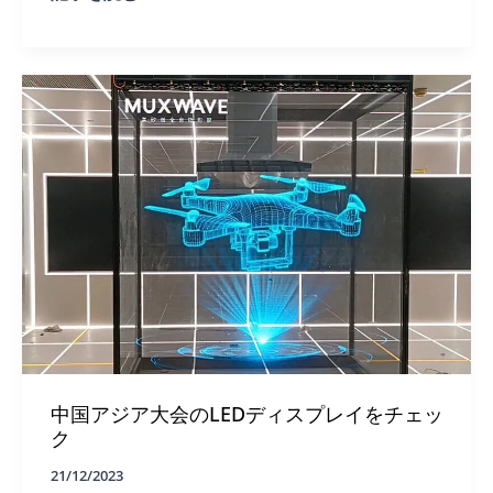
う。
透
明
ス
ク
リ
ー
ン
は、
文
化
観
光
産
業
が
没
入
型
の
新
中国アジア大会のLEDディスプレイをチェッ
し
ク
い
ゲ
21/12/2023