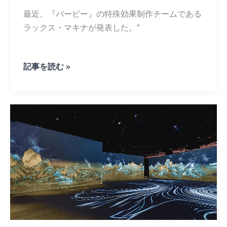
っ
最近、『バービー』の特殊効果制作チームである
て
落
ラックス・マキナが発表した。“
と
さ
れ
た。
複
記事を読む »
数
の
高
画
質
映
画
で
バ
ー
チ
ャ
ル
LED
撮
影