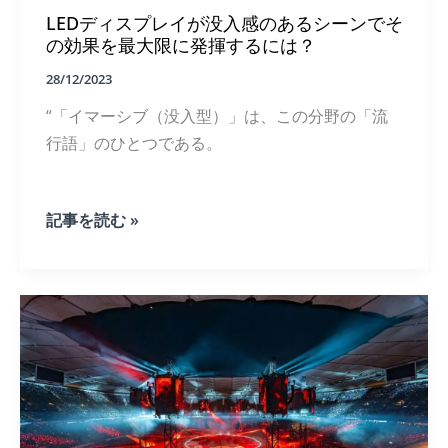
が
LEDディスプレイが没入感のあるシーンでそ
注
目
の効果を最大限に発揮するには？
さ
28/12/2023
れ
る
“「イマーシブ（没入型）」は、この分野の「流
主
な
行語」のひとつである。
理
由
LED
記事を読む »
デ
ィ
ス
プ
レ
イ
が
没
入
感
の
あ