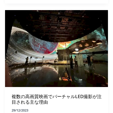
最
大
の
コ
ン
シ
ュ
ー
マ
ー・
テ
ク
ノ
ロ
ジ
ー
見
本
市、
CES
複数の高画質映画でバーチャルLED撮影が注
の
幕
目される主な理由
が
切
29/12/2023