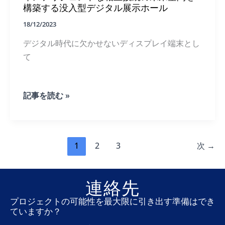
構築する没入型デジタル展示ホール
ッ
ク
18/12/2023
デジタル時代に欠かせないディスプレイ端末とし
て
イ
記事を読む »
ン
テ
リ
ジ
ェ
1
2
3
次
→
ン
ト
な
相
連絡先
互
接
プロジェクトの可能性を最大限に引き出す準備はでき
続
ていますか？
の