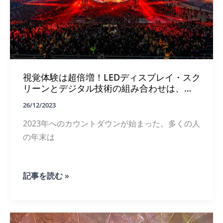
る
シ
ー
ン
で
そ
の
効
視覚体験は超倍増！LEDディスプレイ・スク
果
リーンとデジタル技術の組み合わせは、
を
2023年のステージ・ショーを新たな高みへ
最
26/12/2023
と引き上げるだろう！
大
限
2023年へのカウントダウンが始まった。多くの人
に
の年末は
発
揮
す
る
視
記事を読む »
に
覚
は？
体
験
は
超