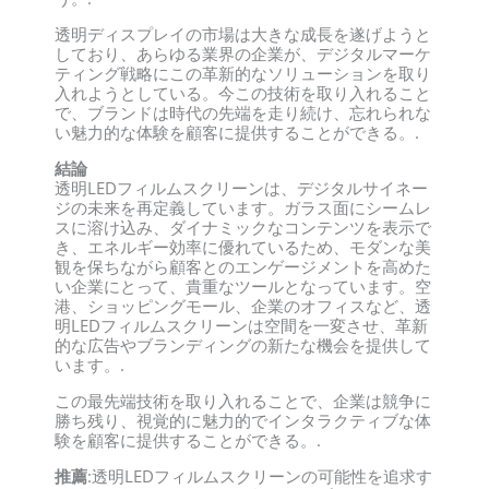
透明ディスプレイの市場は大きな成長を遂げようと
しており、あらゆる業界の企業が、デジタルマーケ
ティング戦略にこの革新的なソリューションを取り
入れようとしている。今この技術を取り入れること
で、ブランドは時代の先端を走り続け、忘れられな
い魅力的な体験を顧客に提供することができる。.
結論
透明LEDフィルムスクリーンは、デジタルサイネー
ジの未来を再定義しています。ガラス面にシームレ
スに溶け込み、ダイナミックなコンテンツを表示で
き、エネルギー効率に優れているため、モダンな美
観を保ちながら顧客とのエンゲージメントを高めた
い企業にとって、貴重なツールとなっています。空
港、ショッピングモール、企業のオフィスなど、透
明LEDフィルムスクリーンは空間を一変させ、革新
的な広告やブランディングの新たな機会を提供して
います。.
この最先端技術を取り入れることで、企業は競争に
勝ち残り、視覚的に魅力的でインタラクティブな体
験を顧客に提供することができる。.
推薦
:透明LEDフィルムスクリーンの可能性を追求す