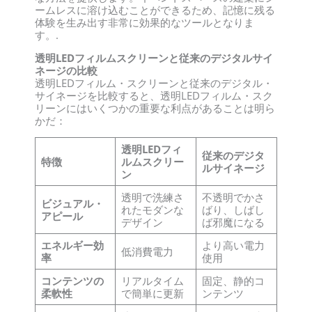
ームレスに溶け込むことができるため、記憶に残る
体験を生み出す非常に効果的なツールとなりま
す。.
透明LEDフィルムスクリーンと従来のデジタルサイ
ネージの比較
透明LEDフィルム・スクリーンと従来のデジタル・
サイネージを比較すると、透明LEDフィルム・スク
リーンにはいくつかの重要な利点があることは明ら
かだ：
透明LEDフィ
従来のデジタ
特徴
ルムスクリー
ルサイネージ
ン
透明で洗練さ
不透明でかさ
ビジュアル・
れたモダンな
ばり、しばし
アピール
デザイン
ば邪魔になる
エネルギー効
より高い電力
低消費電力
率
使用
コンテンツの
リアルタイム
固定、静的コ
柔軟性
で簡単に更新
ンテンツ