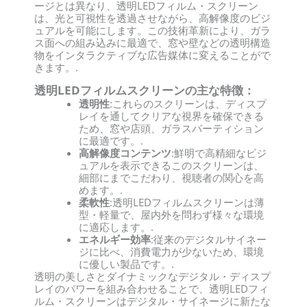
ージとは異なり、透明LEDフィルム・スクリーン
は、光と可視性を透過させながら、高解像度のビジ
ュアルを可能にします。この技術革新により、ガラ
ス面への組み込みに最適で、窓や壁などの透明構造
物をインタラクティブな広告媒体に変えることがで
きます。.
透明LEDフィルムスクリーンの主な特徴：
透明性
:これらのスクリーンは、ディスプ
レイを通してクリアな視界を確保できる
ため、窓や店頭、ガラスパーティション
に最適です。.
高解像度コンテンツ
:鮮明で高精細なビジ
ュアルを表示できるこのスクリーンは、
細部にまでこだわり、視聴者の関心を高
めます。.
柔軟性
:透明LEDフィルムスクリーンは薄
型・軽量で、屋内外を問わず様々な環境
に適応します。.
エネルギー効率
:従来のデジタルサイネー
ジに比べ、消費電力が少ないため、環境
に優しい製品です。.
透明の美しさとダイナミックなデジタル・ディスプ
レイのパワーを組み合わせることで、透明LEDフィ
ルム・スクリーンはデジタル・サイネージに新たな