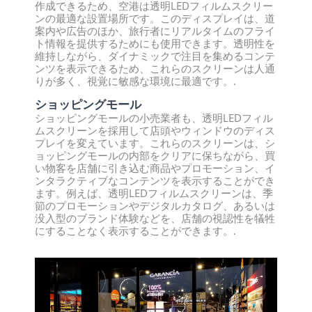
作成できるため、空港は透明LEDフィルムスクリー
ンの最適な設置場所です。このディスプレイは、道
案内や広告のほか、旅行者にリアルタイムのフライ
ト情報を提供するためにも使用できます。透明性を
維持しながら、ダイナミックで注目を集めるコンテ
ンツを表示できるため、これらのスクリーンは人通
りが多く、視覚に敏感な環境に最適です。.
ショッピングモール
ショッピングモールの小売業者も、透明LEDフィル
ムスクリーンを採用して店頭やウィンドウのディス
プレイを変えています。これらのスクリーンは、シ
ョッピングモールの内部をクリアに保ちながら、買
い物客を店舗に引き込む商品やプロモーション、イ
ンタラクティブなコンテンツを表示することができ
ます。例えば、透明LEDフィルムスクリーンは、季
節のプロモーションやデジタルカタログ、あるいは
没入型のブランド体験などを、店舗の視認性を犠牲
にすることなく表示することができます。.