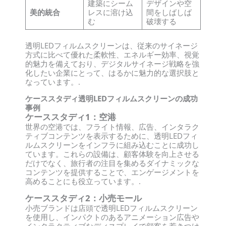
建築にシーム
デザインや空
美的統合
レスに溶け込
間をしばしば
む
破壊する
透明LEDフィルムスクリーンは、従来のサイネージ
方式に比べて優れた柔軟性、エネルギー効率、視覚
的魅力を備えており、デジタルサイネージ戦略を強
化したい企業にとって、はるかに魅力的な選択肢と
なっています。.
ケーススタディ透明LEDフィルムスクリーンの成功
事例
ケーススタディ1：空港
世界の空港では、フライト情報、広告、インタラク
ティブコンテンツを表示するために、透明LEDフィ
ルムスクリーンをインフラに組み込むことに成功し
ています。これらの設備は、顧客体験を向上させる
だけでなく、旅行者の注目を集めるダイナミックな
コンテンツを提供することで、エンゲージメントを
高めることにも役立っています。.
ケーススタディ2：小売モール
小売ブランドは店頭で透明LEDフィルムスクリーン
を使用し、インパクトのあるアニメーション広告や