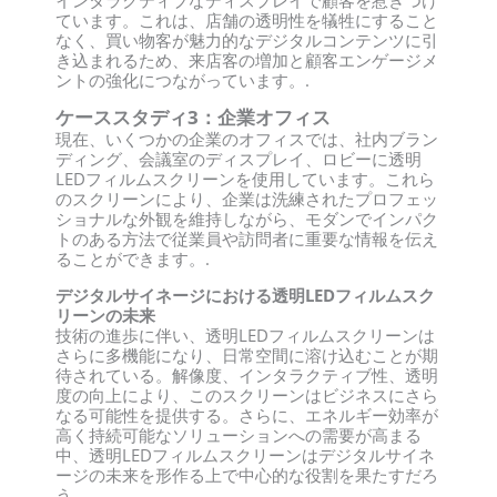
インタラクティブなディスプレイで顧客を惹きつけ
ています。これは、店舗の透明性を犠牲にすること
なく、買い物客が魅力的なデジタルコンテンツに引
き込まれるため、来店客の増加と顧客エンゲージメ
ントの強化につながっています。.
ケーススタディ3：企業オフィス
現在、いくつかの企業のオフィスでは、社内ブラン
ディング、会議室のディスプレイ、ロビーに透明
LEDフィルムスクリーンを使用しています。これら
のスクリーンにより、企業は洗練されたプロフェッ
ショナルな外観を維持しながら、モダンでインパク
トのある方法で従業員や訪問者に重要な情報を伝え
ることができます。.
デジタルサイネージにおける透明LEDフィルムスク
リーンの未来
技術の進歩に伴い、透明LEDフィルムスクリーンは
さらに多機能になり、日常空間に溶け込むことが期
待されている。解像度、インタラクティブ性、透明
度の向上により、このスクリーンはビジネスにさら
なる可能性を提供する。さらに、エネルギー効率が
高く持続可能なソリューションへの需要が高まる
中、透明LEDフィルムスクリーンはデジタルサイネ
ージの未来を形作る上で中心的な役割を果たすだろ
う。.