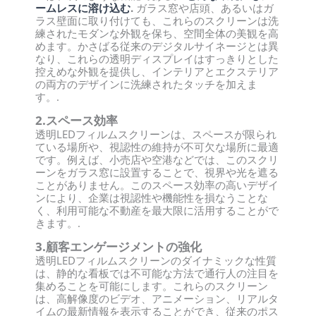
ームレスに溶け込む
.
ガラス窓や店頭、あるいはガ
ラス壁面に取り付けても、これらのスクリーンは洗
練されたモダンな外観を保ち、空間全体の美観を高
めます。かさばる従来のデジタルサイネージとは異
なり、これらの透明ディスプレイはすっきりとした
控えめな外観を提供し、インテリアとエクステリア
の両方のデザインに洗練されたタッチを加えま
す。.
2.スペース効率
透明LEDフィルムスクリーンは、スペースが限られ
ている場所や、視認性の維持が不可欠な場所に最適
です。例えば、小売店や空港などでは、このスクリ
ーンをガラス窓に設置することで、視界や光を遮る
ことがありません。このスペース効率の高いデザイ
ンにより、企業は視認性や機能性を損なうことな
く、利用可能な不動産を最大限に活用することがで
きます。.
3.顧客エンゲージメントの強化
透明LEDフィルムスクリーンのダイナミックな性質
は、静的な看板では不可能な方法で通行人の注目を
集めることを可能にします。これらのスクリーン
は、高解像度のビデオ、アニメーション、リアルタ
イムの最新情報を表示することができ、従来のポス