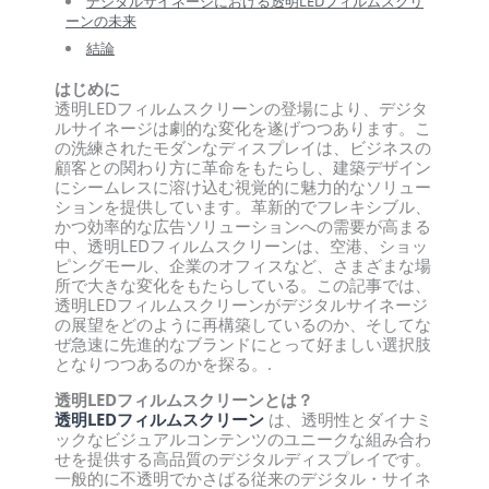
デジタルサイネージにおける透明LEDフィルムスクリ
ーンの未来
結論
はじめに
透明LEDフィルムスクリーンの登場により、デジタ
ルサイネージは劇的な変化を遂げつつあります。こ
の洗練されたモダンなディスプレイは、ビジネスの
顧客との関わり方に革命をもたらし、建築デザイン
にシームレスに溶け込む視覚的に魅力的なソリュー
ションを提供しています。革新的でフレキシブル、
かつ効率的な広告ソリューションへの需要が高まる
中、透明LEDフィルムスクリーンは、空港、ショッ
ピングモール、企業のオフィスなど、さまざまな場
所で大きな変化をもたらしている。この記事では、
透明LEDフィルムスクリーンがデジタルサイネージ
の展望をどのように再構築しているのか、そしてな
ぜ急速に先進的なブランドにとって好ましい選択肢
となりつつあるのかを探る。.
透明LEDフィルムスクリーンとは？
透明LEDフィルムスクリーン
は、透明性とダイナミ
ックなビジュアルコンテンツのユニークな組み合わ
せを提供する高品質のデジタルディスプレイです。
一般的に不透明でかさばる従来のデジタル・サイネ