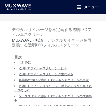
跳
至
メニュー
内
容
デジタルサイネージを再定義する透明LEDフ
ィルムスクリーン
MUXWAVE
»
知識
»
デジタルサイネージを再
定義する透明LEDフィルムスクリーン
目次
はじめに
透明LEDフィルムスクリーンとは？
透明LEDフィルムスクリーンの主な利点
各業界における透明LEDフィルムスクリーンの用途
透明LEDフィルムスクリーンと従来のデジタルサイネ
ージの比較
ケーススタディ透明LEDフィルムスクリーンの成功事
例