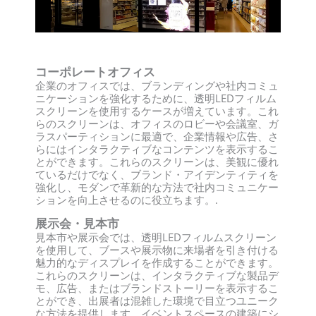
コーポレートオフィス
企業のオフィスでは、ブランディングや社内コミュ
ニケーションを強化するために、透明LEDフィルム
スクリーンを使用するケースが増えています。これ
らのスクリーンは、オフィスのロビーや会議室、ガ
ラスパーティションに最適で、企業情報や広告、さ
らにはインタラクティブなコンテンツを表示するこ
とができます。これらのスクリーンは、美観に優れ
ているだけでなく、ブランド・アイデンティティを
強化し、モダンで革新的な方法で社内コミュニケー
ションを向上させるのに役立ちます。.
展示会・見本市
見本市や展示会では、透明LEDフィルムスクリーン
を使用して、ブースや展示物に来場者を引き付ける
魅力的なディスプレイを作成することができます。
これらのスクリーンは、インタラクティブな製品デ
モ、広告、またはブランドストーリーを表示するこ
とができ、出展者は混雑した環境で目立つユニーク
な方法を提供します。イベントスペースの建築にシ