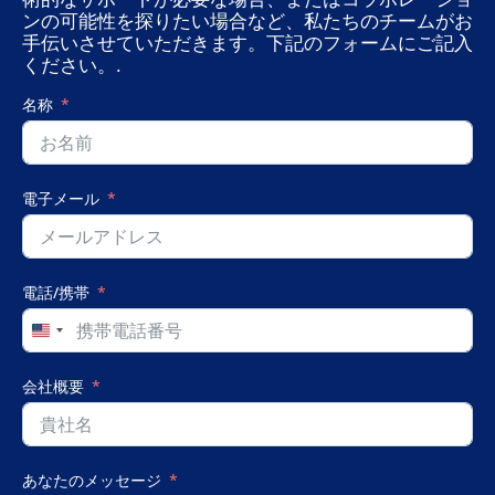
ンの可能性を探りたい場合など、私たちのチームがお
手伝いさせていただきます。下記のフォームにご記入
ください。.
名称
電子メール
電話/携帯
United
States
+1
会社概要
あなたのメッセージ