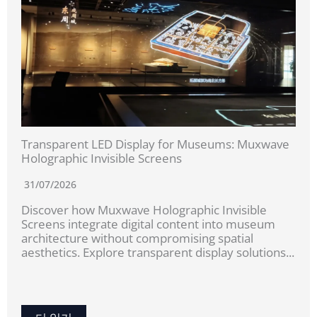
Transparent LED Display for Museums: Muxwave
Holographic Invisible Screens
31/07/2026
Discover how Muxwave Holographic Invisible
Screens integrate digital content into museum
architecture without compromising spatial
aesthetics. Explore transparent display solutions...