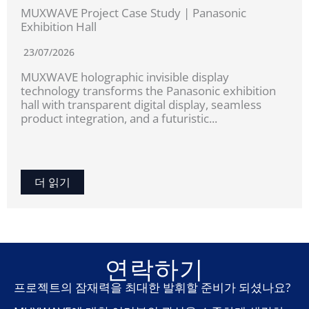
MUXWAVE Project Case Study | Panasonic
Exhibition Hall
23/07/2026
MUXWAVE holographic invisible display
technology transforms the Panasonic exhibition
hall with transparent digital display, seamless
product integration, and a futuristic...
더 읽기
연락하기
프로젝트의 잠재력을 최대한 발휘할 준비가 되셨나요?