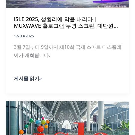
레
이
솔
ISLE 2025, 성황리에 막을 내리다 |
루
션
MUXWAVE 홀로그램 투명 스크린, 대단원의
막을 내리다
12/03/2025
3월 7일부터 9일까지 제10회 국제 스마트 디스플레
이가 개최됩니다.
ISLE
게시물 읽기»
2025,
성
황
리
에
막
을
내
리