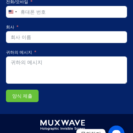
에
전화/모바일
서
빛
United
을
States
발
+1
회사
하
는
MUXWAVE
홀
로
귀하의 메시지
그
램
투
명
스
크
린
양식 제출