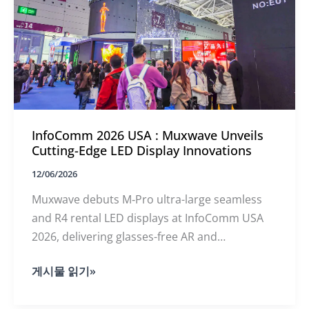
Pro
and
R4
LED
Transparent
Displays
InfoComm 2026 USA : Muxwave Unveils
Cutting-Edge LED Display Innovations
12/06/2026
Muxwave debuts M‑Pro ultra-large seamless
and R4 rental LED displays at InfoComm USA
2026, delivering glasses-free AR and
holographic invisible display experiences for
InfoComm
게시물 읽기»
retail, stage, and commercial applications.
2026
USA