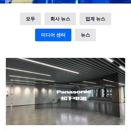
카
모두
회사 뉴스
업계 뉴스
테
고
리
미디어 센터
뉴스
별
로
게
시
물
필
터
링