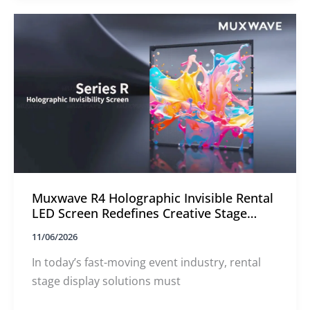
:
Muxwave
Unveils
Cutting-
Edge
LED
Display
Innovations
Muxwave R4 Holographic Invisible Rental
LED Screen Redefines Creative Stage
Visuals
11/06/2026
In today’s fast-moving event industry, rental
stage display solutions must