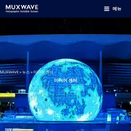
跳
至
메뉴
内
容
MUXWAVE
»
뉴스
»
미디어 센터
미디어 센터