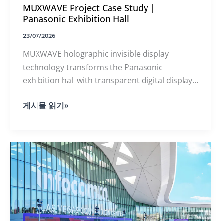
MUXWAVE Project Case Study |
Panasonic Exhibition Hall
23/07/2026
MUXWAVE holographic invisible display
technology transforms the Panasonic
exhibition hall with transparent digital display,
seamless product integration, and a futuristic
MUXWAVE
게시물 읽기»
naked-eye AR visual experience.
Project
Case
Study
|
Panasonic
Exhibition
Hall