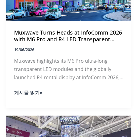
Muxwave Turns Heads at InfoComm 2026
with M6 Pro and R4 LED Transparent
Displays
19/06/2026
Muxwave highlights its M6 Pro ultra-long
transparent LED modules and the globally
launched R4 rental display at InfoComm 2026,
showcasing next-generation holographic
Muxwave
게시물 읽기»
invisible display technologies.
Turns
Heads
at
InfoComm
2026
with
M6