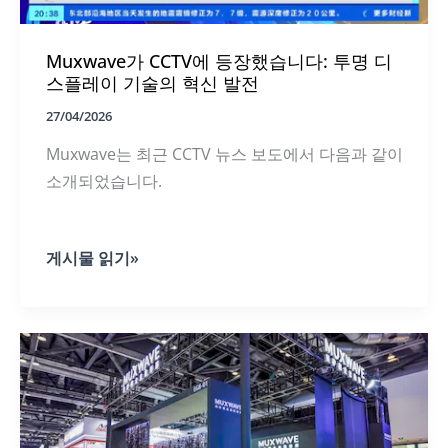
그
램
인
Muxwave가 CCTV에 등장했습니다: 투명 디
비
저
스플레이 기술의 혁신 발전
블
스
27/04/2026
크
Muxwave는 최근 CCTV 뉴스 보도에서 다음과 같이
린
이
소개되었습니다.
빛
을
발
합
Muxwave
게시물 읽기»
니
가
다.
CCTV
에
등
장
했
습
니
다:
투