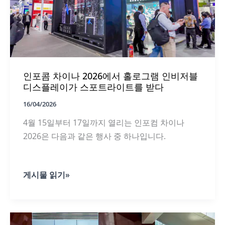
명
디
스
플
레
이
기
인포콤 차이나 2026에서 홀로그램 인비저블
술
의
디스플레이가 스포트라이트를 받다
혁
신
16/04/2026
발
4월 15일부터 17일까지 열리는 인포컴 차이나
전
2026은 다음과 같은 행사 중 하나입니다.
인
게시물 읽기»
포
콤
차
이
나