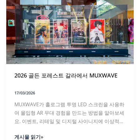
2026
에
서
홀
로
그
램
인
비
저
블
디
2026 골든 포레스트 갈라에서 MUXWAVE
스
플
레
이
17/03/2026
가
MUXWAVE가 홀로그램 투명 LED 스크린을 사용하
스
포
여 몰입형 AR 무대 경험을 만드는 방법을 알아보세
트
요. 이벤트, 리테일 및 디지털 사이니지에 이상적입
라
이
니다. 지금 바로 견적을 받아보세요.
트
2026
게시물 읽기»