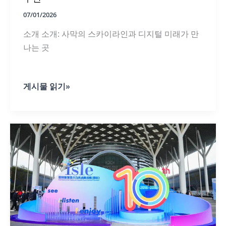
07/01/2026
소개 소개: 사막의 스카이라인과 디지털 미래가 만
나는 곳
중
게시물 읽기»
동
건
축
을
위
한
궁
극
의
투
명
디
스
플