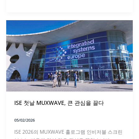
를
골
받
든
다
포
레
스
트
갈
라
에
서
MUXWAVE
ISE 첫날 MUXWAVE, 큰 관심을 끌다
05/02/2026
ISE 2026의 MUXWAVE 홀로그램 인비저블 스크린