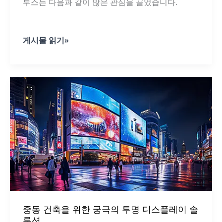
부스는 다음과 같이 많은 관심을 끌었습니다.
ISE
게시물 읽기»
첫
날
MUXWAVE,
큰
관
심
을
끌
다
중동 건축을 위한 궁극의 투명 디스플레이 솔
루션