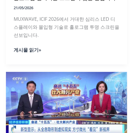
21/05/2026
MUXWAVE, ICIF 2026에서 거대한 심리스 LED 디
스플레이와 몰입형 기술로 홀로그램 투명 스크린을
선보입니다.
ICIF
게시물 읽기»
2026
에
서
3
개
전
시
장
에
걸
쳐
MUXWAVE
홀
로