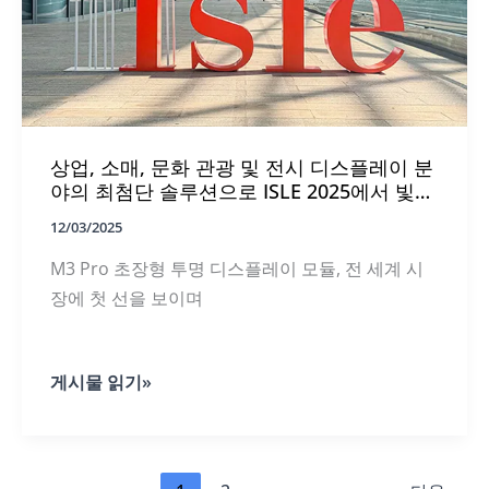
다
|
MUXWAVE
홀
로
그
램
투
상업, 소매, 문화 관광 및 전시 디스플레이 분
명
스
야의 최첨단 솔루션으로 ISLE 2025에서 빛을
크
발하는 MUXWAVE 홀로그램 투명 스크린
12/03/2025
린,
대
M3 Pro 초장형 투명 디스플레이 모듈, 전 세계 시
단
원
장에 첫 선을 보이며
의
막
을
내
상
게시물 읽기»
리
업,
다
소
매,
문
화