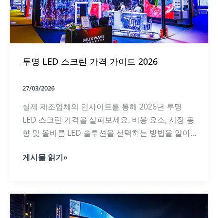
에
도
입
된
경
우:
투명 LED 스크린 가격 가이드 2026
6
가
지
공
27/03/2026
간
실제 제조업체의 인사이트를 통해 2026년 투명
노
드
LED 스크린 가격을 살펴보세요. 비용 요소, 시장 동
에
향 및 올바른 LED 솔루션을 선택하는 방법을 알아
대
한
보세요.
현
투
게시물 읽기»
장
명
노
LED
트
스
크
린
가