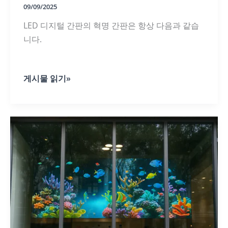
09/09/2025
LED 디지털 간판의 혁명 간판은 항상 다음과 같습
니다.
LED
게시물 읽기»
디
지
털
사
이
니
지
의
종
류
에
는
어
떤
것