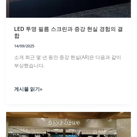
LED 투명 필름 스크린과 증강 현실 경험의 결
합
14/09/2025
소개 최근 몇 년 동안 증강 현실(AR)은 다음과 같이
부상했습니다.
LED
게시물 읽기»
투
명
필
름
스
크
린
과