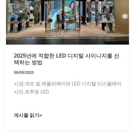
증
강
현
실
경
험
의
결
합
2025년에 적합한 LED 디지털 사이니지를 선
택하는 방법
09/09/2025
시장 개요 및 애플리케이션 LED 디지털 디스플레이
사인 초투명 LED
2025
게시물 읽기»
년
에
적