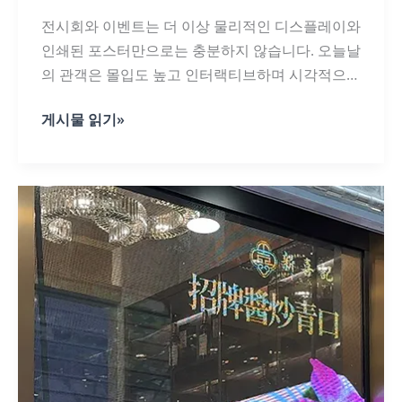
전시회와 이벤트는 더 이상 물리적인 디스플레이와
인쇄된 포스터만으로는 충분하지 않습니다. 오늘날
의 관객은 몰입도 높고 인터랙티브하며 시각적으로
매력적인 경험을 요구합니다. 기업 전시회, 문화 전
전
게시물 읽기»
시회, 제품 출시 등 주최자는 관심을 끌고 정보를 전
시
달할 수 있는 더 스마트한 방법을 찾고 있습니다. 바
회
및
로 이 점에서 LED 디지털 사이니지가 업계를 변화
이
시키고 있습니다.
벤
트
를
위
한
LED
디
지
털
사
이
니