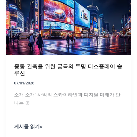
격
가
이
드
2026
중동 건축을 위한 궁극의 투명 디스플레이 솔
루션
07/01/2026
소개 소개: 사막의 스카이라인과 디지털 미래가 만
나는 곳
중
게시물 읽기»
동