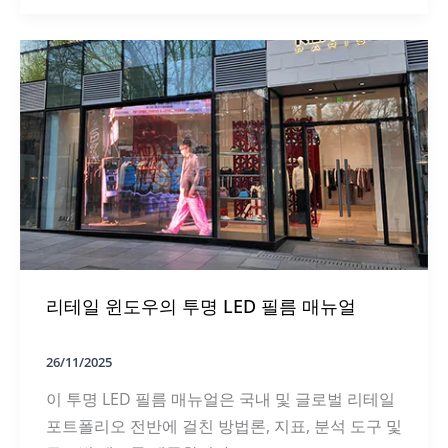
건
축
을
위
한
궁
극
의
투
명
디
스
플
레
이
솔
리테일 윈도우의 투명 LED 필름 매뉴얼
루
션
26/11/2025
이 투명 LED 필름 매뉴얼은 국내 및 글로벌 리테일
포트폴리오 전반에 걸친 방법론, 지표, 분석 도구 및