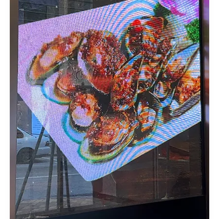
지
의
부
상