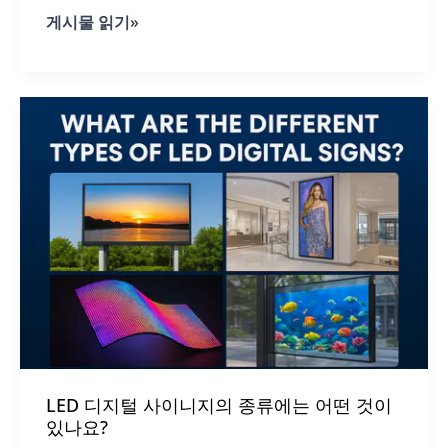
LED
게시물 읽기»
디
지
털
사
이
니
지
로
메
뉴,
프
로
모
션
및
분
위
기
연
출
LED 디지털 사이니지의 종류에는 어떤 것이
하
있나요?
기