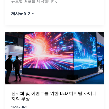
규모별 배포를 제공합니다.
리
게시물 읽기»
테
일
윈
도
우
의
투
명
LED
필
름
매
뉴
얼
전시회 및 이벤트를 위한 LED 디지털 사이니
지의 부상
16/09/2025