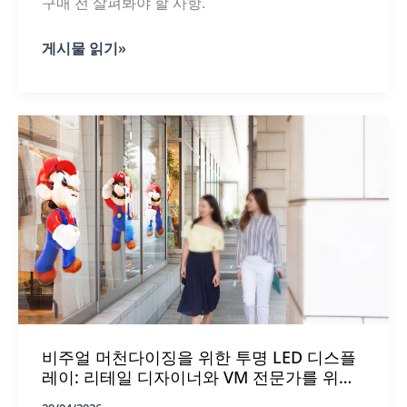
구매 전 살펴봐야 할 사항.
자
게시물 읽기»
동
차
쇼
룸
의
투
명
LED
스
크
린
-
딜
러
가
알
아
비주얼 머천다이징을 위한 투명 LED 디스플
야
할
레이: 리테일 디자이너와 VM 전문가를 위한
사
완벽한 가이드