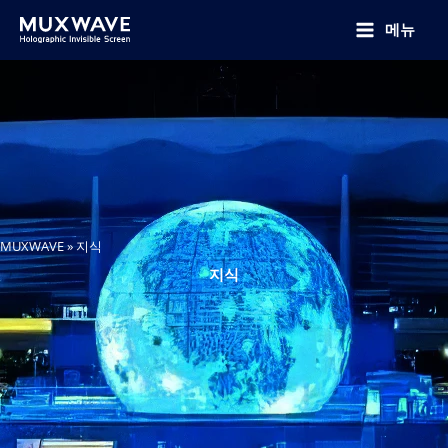
跳
至
메뉴
内
容
MUXWAVE
»
지식
지식