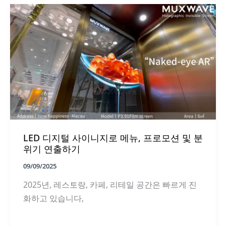
합
한
LED
디
지
털
사
이
니
지
를
선
택
하
LED 디지털 사이니지로 메뉴, 프로모션 및 분
는
방
위기 연출하기
법
09/09/2025
2025년, 레스토랑, 카페, 리테일 공간은 빠르게 진
화하고 있습니다,