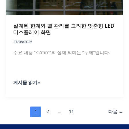
이
있
나
요?
설계된 한계와 열 관리를 고려한 맞춤형 LED
디스플레이 화면
27/08/2025
주요 내용 “≤2mm”의 실제 의미는 “두께”입니다.
설
게시물 읽기»
계
된
한
계
와
1
2
...
11
다음
→
열
관
리