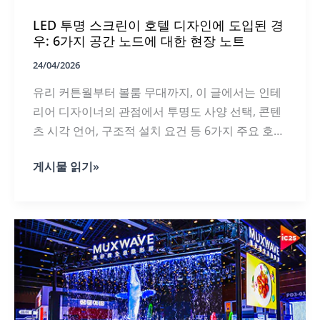
레
LED 투명 스크린이 호텔 디자인에 도입된 경
이:
리
우: 6가지 공간 노드에 대한 현장 노트
테
일
24/04/2026
디
유리 커튼월부터 볼룸 무대까지, 이 글에서는 인테
자
이
리어 디자이너의 관점에서 투명도 사양 선택, 콘텐
너
츠 시각 언어, 구조적 설치 요건 등 6가지 주요 호텔
와
VM
공간에서 LED 투명 스크린의 결정 로직을 세분화합
전
LED
게시물 읽기»
니다.
문
투
가
명
를
스
위
크
한
린
완
이
벽
호
한
텔
가
디
이
자
드
인