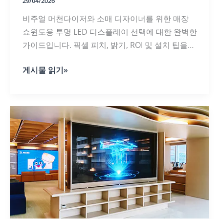
항
29/04/2026
비주얼 머천다이저와 소매 디자이너를 위한 매장
쇼윈도용 투명 LED 디스플레이 선택에 대한 완벽한
가이드입니다. 픽셀 피치, 밝기, ROI 및 설치 팁을
제공합니다.
비
게시물 읽기»
주
얼
머
천
다
이
징
을
위
한
투
명
LED
디
스
플