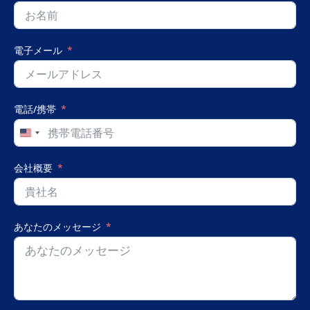
電子メール
電話/携帯
United
States
+1
会社概要
あなたのメッセージ