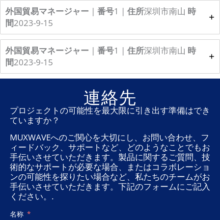
外国貿易マネージャー
|
番号
1 |
住所
深圳市南山
時
間
2023-9-15
外国貿易マネージャー
|
番号
1 |
住所
深圳市南山
時
間
2023-9-15
連絡先
プロジェクトの可能性を最大限に引き出す準備はでき
ていますか？
MUXWAVEへのご関心を大切にし、お問い合わせ、フ
ィードバック、サポートなど、どのようなことでもお
手伝いさせていただきます。製品に関するご質問、技
術的なサポートが必要な場合、またはコラボレーショ
ンの可能性を探りたい場合など、私たちのチームがお
手伝いさせていただきます。下記のフォームにご記入
ください。.
名称