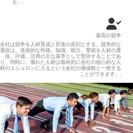
る。.
最高の競争
会社は競争を人材育成と昇進の原則とする。競争的な
選抜は、道徳的な性格、知識、能力、業績を人材の選
抜、評価、活用の主な基準として堅持することであ
り、同時に、優れた人材は最終的に会社の核心的な人
材のエシュロンに入るという会社の価値観と一致する
ことができます。.