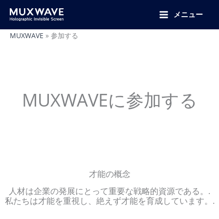
跳
至
メニュー
内
容
MUXWAVE
»
参加する
MUXWAVEに参加する
才能の概念
人材は企業の発展にとって重要な戦略的資源である。.
私たちは才能を重視し、絶えず才能を育成しています。.