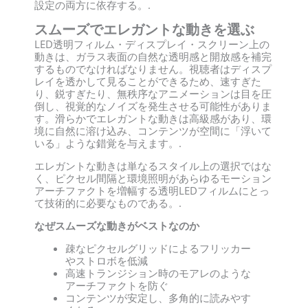
設定の両方に依存する。.
スムーズでエレガントな動きを選ぶ
LED透明フィルム・ディスプレイ・スクリーン上の
動きは、ガラス表面の自然な透明感と開放感を補完
するものでなければなりません。視聴者はディスプ
レイを透かして見ることができるため、速すぎた
り、鋭すぎたり、無秩序なアニメーションは目を圧
倒し、視覚的なノイズを発生させる可能性がありま
す。滑らかでエレガントな動きは高級感があり、環
境に自然に溶け込み、コンテンツが空間に「浮いて
いる」ような錯覚を与えます。.
エレガントな動きは単なるスタイル上の選択ではな
く、ピクセル間隔と環境照明があらゆるモーション
アーチファクトを増幅する透明LEDフィルムにとっ
て技術的に必要なものである。.
なぜスムーズな動きがベストなのか
疎なピクセルグリッドによるフリッカー
やストロボを低減
高速トランジション時のモアレのような
アーチファクトを防ぐ
コンテンツが安定し、多角的に読みやす