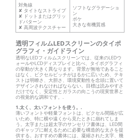
対角線
ソフトなグラデーショ
✘ タイトなストライプ
ン
✘ ドットまたはグリッ
ボケ
ドパターン
大きな有機質感
✘ 高周波テクスチャー
透明フィルムLEDスクリーンのタイポ
グラフィ・ガイドライン
透明なLEDフィルムスクリーンでは、従来のLEDウ
ォールやLCDディスプレイと比べ、タイポグラフィ
の挙動が大きく異なります。背景が無地であること
はなく、ピクセルピッチがはるかに広いため、テキ
ストは明瞭さ、大胆さ、環境変動性を念頭に置いて
デザインされなければならない。目標は読みやすさ
だけでなく、安定性とガラスの向こうの現実世界と
の視覚的な調和です。.
1.太く、太いフォントを使う。.
薄いフォントや軽量フォントは、ピクセル間隔が広
いため、特に横や遠くから見たときに崩れてしま
う。太字または超太字のサンセリフ書体は、LED間
のギャップに耐えるために必要な構造的な太さを提
供する。おすすめの書体には、凝縮された太字、幾