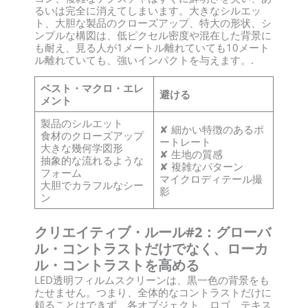
るいは完全に消えてしまいます。大きなシルエッ
ト、大胆な製品のクローズアップ、特大の形状、シ
ンプルな構図は、低ピクセル密度や混在した背景に
も耐え、見る人が1メートル離れていても10メート
ル離れていても、強いインパクトを与えます。.
ベスト・マクロ・エレ
避ける
メント
製品のシルエット
✘ 細かい特徴のあるポ
食材のクローズアップ
ートレート
大きな幾何学図形
✘ 生地の質感
抽象的な流れるような
✘ 複雑なパターン
フォーム
マイクロディテール撮
大胆でカラフルなシー
影
ン
クリエイティブ・ルール#2：グローバ
ル・コントラストだけでなく、ローカ
ル・コントラストを高める
LED透明フィルムスクリーンは、黒一色の背景をも
たせません。つまり、全体的なコントラストだけに
頼ることはできず、各オブジェクト、ロゴ、テキス