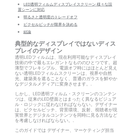
LED透明フィルムディスプレイスクリーン 様々な設
置シーンに対応
明るさと透明度のトレードオフ
ピクセルピッチが限界を決める
結論
典型的なディスプレイではないディス
プレイのデザイン
透明LEDフィルムは、現在利用可能なディスプレイ
技術の中で最もエレガントなもののひとつです。超
薄型でフレキシブル、電源オフ時にはほとんど見え
ない透明LEDフィルムスクリーンは、視界や自然
光、建築美を遮ることなく、普通のガラスを鮮やか
なデジタルメディアに変身させます。.
しかし、LED透明フィルム・スクリーンのコンテン
ツは、従来のLED壁面とはまったく異なるビジュア
ル・ロジックに従わなければならない。デザイナー
は、ピクセルピッチ、背景環境、反射、視聴者が現
実世界とデジタルコンテンツを同時に見る方法など
を考慮しなければならない。.
このガイドでは
デザイナー、マーケティング担当