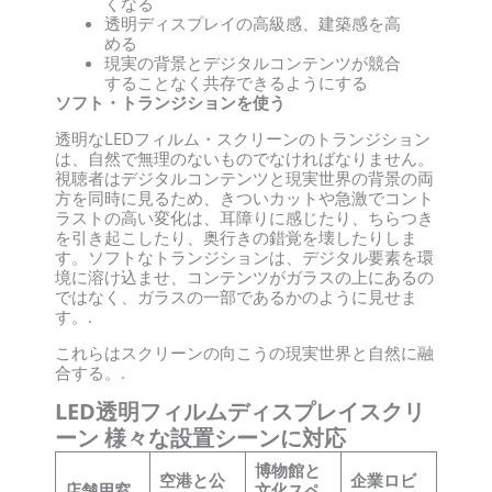
くなる
透明ディスプレイの高級感、建築感を高
める
現実の背景とデジタルコンテンツが競合
することなく共存できるようにする
ソフト・トランジションを使う
透明なLEDフィルム・スクリーンのトランジション
は、自然で無理のないものでなければなりません。
視聴者はデジタルコンテンツと現実世界の背景の両
方を同時に見るため、きついカットや急激でコント
ラストの高い変化は、耳障りに感じたり、ちらつき
を引き起こしたり、奥行きの錯覚を壊したりしま
す。ソフトなトランジションは、デジタル要素を環
境に溶け込ませ、コンテンツがガラスの上にあるの
ではなく、ガラスの一部であるかのように見せま
す。.
これらはスクリーンの向こうの現実世界と自然に融
合する。.
LED透明フィルムディスプレイスクリ
ーン 様々な設置シーンに対応
博物館と
空港と公
企業ロビ
店舗用窓
文化スペ