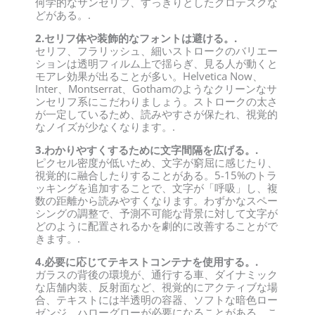
何学的なサンセリフ、すっきりとしたグロテスクな
どがある。.
2.セリフ体や装飾的なフォントは避ける。.
セリフ、フラリッシュ、細いストロークのバリエー
ションは透明フィルム上で揺らぎ、見る人が動くと
モアレ効果が出ることが多い。Helvetica Now、
Inter、Montserrat、Gothamのようなクリーンなサ
ンセリフ系にこだわりましょう。ストロークの太さ
が一定しているため、読みやすさが保たれ、視覚的
なノイズが少なくなります。.
3.わかりやすくするために文字間隔を広げる。.
ピクセル密度が低いため、文字が窮屈に感じたり、
視覚的に融合したりすることがある。5-15%のトラ
ッキングを追加することで、文字が「呼吸」し、複
数の距離から読みやすくなります。わずかなスペー
シングの調整で、予測不可能な背景に対して文字が
どのように配置されるかを劇的に改善することがで
きます。.
4.必要に応じてテキストコンテナを使用する。.
ガラスの背後の環境が、通行する車、ダイナミック
な店舗内装、反射面など、視覚的にアクティブな場
合、テキストには半透明の容器、ソフトな暗色ロー
ゼンジ、ハローグローが必要になることがある。こ