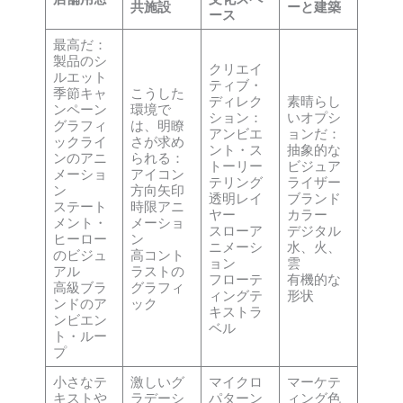
共施設
ーと建築
ース
最高だ：
製品のシ
クリエイ
ルエット
ティブ・
季節キャ
こうした
ディレク
素晴らし
ンペーン
環境で
ション：
いオプシ
グラフィ
は、明瞭
アンビエ
ョンだ：
ックライ
さが求め
ント・ス
抽象的な
ンのアニ
られる：
トーリー
ビジュア
メーショ
アイコン
テリング
ライザー
ン
方向矢印
透明レイ
ブランド
ステート
時限アニ
ヤー
カラー
メント・
メーショ
スローア
デジタル
ヒーロー
ン
ニメーシ
水、火、
のビジュ
高コント
ョン
雲
アル
ラストの
フローテ
有機的な
高級ブラ
グラフィ
ィングテ
形状
ンドのア
ック
キストラ
ンビエン
ベル
ト・ルー
プ
小さなテ
激しいグ
マイクロ
マーケテ
キストや
ラデーシ
パターン
ィング色