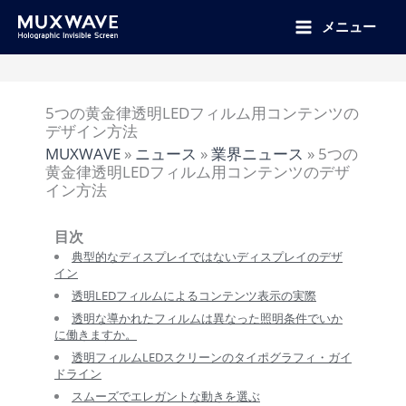
跳
至
メニュー
内
容
5つの黄金律透明LEDフィルム用コンテンツの
デザイン方法
MUXWAVE
»
ニュース
»
業界ニュース
»
5つの
黄金律透明LEDフィルム用コンテンツのデザ
イン方法
目次
典型的なディスプレイではないディスプレイのデザ
イン
透明LEDフィルムによるコンテンツ表示の実際
透明な導かれたフィルムは異なった照明条件でいか
に働きますか。
透明フィルムLEDスクリーンのタイポグラフィ・ガイ
ドライン
スムーズでエレガントな動きを選ぶ