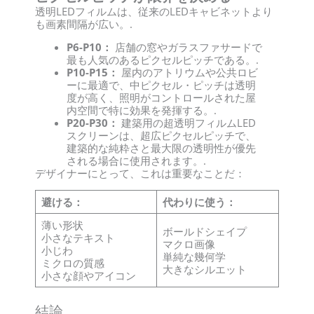
透明LEDフィルムは、従来のLEDキャビネットより
も画素間隔が広い。.
P6-P10：
店舗の窓やガラスファサードで
最も人気のあるピクセルピッチである。.
P10-P15：
屋内のアトリウムや公共ロビ
ーに最適で、中ピクセル・ピッチは透明
度が高く、照明がコントロールされた屋
内空間で特に効果を発揮する。.
P20-P30：
建築用の超透明フィルムLED
スクリーンは、超広ピクセルピッチで、
建築的な純粋さと最大限の透明性が優先
される場合に使用されます。.
デザイナーにとって、これは重要なことだ：
避ける：
代わりに使う：
薄い形状
ボールドシェイプ
小さなテキスト
マクロ画像
小じわ
単純な幾何学
ミクロの質感
大きなシルエット
小さな顔やアイコン
結論