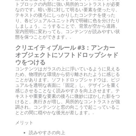
トブロックの内部に強い局所的コントラストが必要
なのです。暗い形に対して明るい要素を使ったり、
テキストの後ろにしっかりしたコンテナを使った
り、各ビジュアルユニット内で明確に色を分けたり
しましょう。こうすることで、背景が空から道路、
室内照明に変わっても、コンテンツが読みやすい状
態を保つことができます。.
クリエイティブルール #3：アンカー
オブジェクトにソフトドロップシャド
ウをつける
コンテンツはガラスの上に浮いているように見える
ため、物理的な環境から切り離されたように感じる
ことがあります。ソフトドロップシャドウは、ビジ
ュアルを透明な表面に「固定」し、デザインを重く
感じさせることなく読みやすさを向上させます。テ
キストや重要な要素の後ろに微妙にぼかした影をつ
けると、奥行きが増し、局所的なコントラストが強
調され、コンテンツと窓の向こうで起こっているこ
ととの間に穏やかな後光が差します。.
メリット
読みやすさの向上