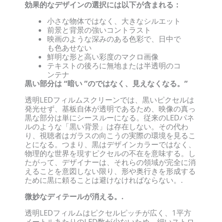
効果的なデザインの選択には以下が含まれる：
小さな物体ではなく、大きなシルエット
前景と背景の強いコントラスト
映画のような深みのある色彩で、日中で
も色あせない
鮮明な形と高い彩度のマクロ画像
テキストの後ろに無地または半透明のコ
ンテナ
黒い部分は “暗い ”のではなく、見えなくなる。”
透明LEDフィルムスクリーンでは、黒いピクセルは
発光せず、基板自体が透明であるため、映像の真っ
黒な部分は単にシースルーになる。従来のLEDパネ
ルのような「黒い背景」は存在しない。その代わ
り、視聴者はガラスの向こうの実際の環境を見るこ
とになる。つまり、黒はデザインカラーではなく、
物理的な世界を現すピクセルの不在を意味する。し
たがって、デザイナーは、それらの領域が完全に消
えることを意図しない限り、形や奥行きを形成する
ために黒に頼ることは避けなければならない。.
微妙なディテールが消える。.
透明LEDフィルムはピクセルピッチが広く、1平方
メートルあたりのLED数が少ないため、細いストロ