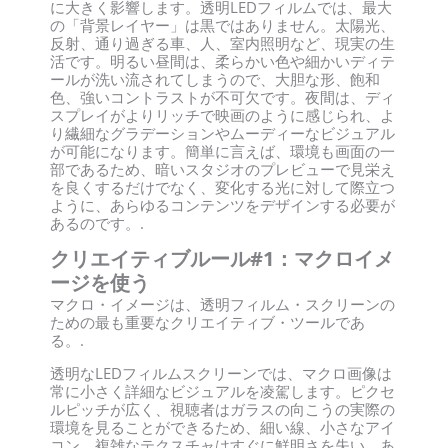
に大きく影響します。透明LEDフィルムでは、最大
の「背景レイヤー」は黒ではありません。太陽光、
反射、通り過ぎる車、人、室内照明など、現実の生
活です。明るい昼間は、柔らかい色や細かいディテ
ールが洗い流されてしまうので、大胆な形、飽和
色、強いコントラストが不可欠です。夜間は、ディ
スプレイがよりリッチで映画のように感じられ、よ
り繊細なグラデーションやムーディーなビジュアル
が可能になります。簡単に言えば、環境も画面の一
部であるため、暗いスタジオのプレビューで見栄え
を良くするだけでなく、変化する光に対して際立つ
ように、あらゆるコンテンツをデザインする必要が
あるのです。.
クリエイティブルール#1：マクロイメ
ージを使う
マクロ・イメージは、透明フィルム・スクリーンの
ための最も重要なクリエイティブ・ツールであ
る。.
透明なLEDフィルムスクリーンでは、マクロ画像は
常に小さく詳細なビジュアルを凌駕します。ピクセ
ルピッチが広く、視聴者はガラスの向こうの実際の
環境を見ることができるため、細い線、小さなアイ
コン、複雑なテクスチャはすぐに鮮明さを失い、あ