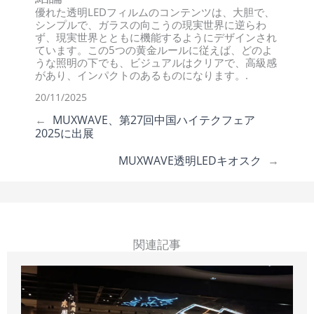
優れた透明LEDフィルムのコンテンツは、大胆で、
シンプルで、ガラスの向こうの現実世界に逆らわ
ず、現実世界とともに機能するようにデザインされ
ています。この5つの黄金ルールに従えば、どのよ
うな照明の下でも、ビジュアルはクリアで、高級感
があり、インパクトのあるものになります。.
20/11/2025
←
MUXWAVE、第27回中国ハイテクフェア
2025に出展
MUXWAVE透明LEDキオスク
→
関連記事