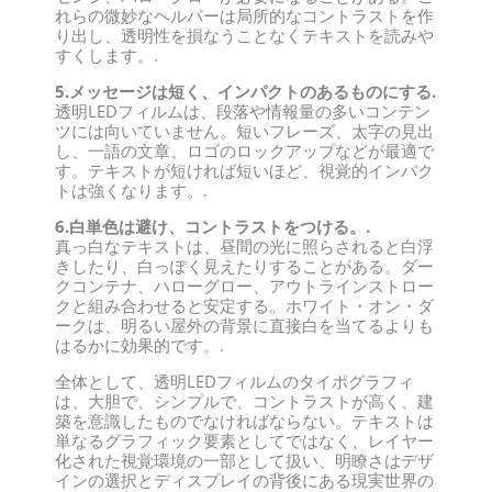
れらの微妙なヘルパーは局所的なコントラストを作
り出し、透明性を損なうことなくテキストを読みや
すくします。.
5.メッセージは短く、インパクトのあるものにする.
透明LEDフィルムは、段落や情報量の多いコンテン
ツには向いていません。短いフレーズ、太字の見出
し、一語の文章、ロゴのロックアップなどが最適で
す。テキストが短ければ短いほど、視覚的インパク
トは強くなります。.
6.白単色は避け、コントラストをつける。.
真っ白なテキストは、昼間の光に照らされると白浮
きしたり、白っぽく見えたりすることがある。ダー
クコンテナ、ハローグロー、アウトラインストロー
クと組み合わせると安定する。ホワイト・オン・ダ
ークは、明るい屋外の背景に直接白を当てるよりも
はるかに効果的です。.
全体として、透明LEDフィルムのタイポグラフィ
は、大胆で、シンプルで、コントラストが高く、建
築を意識したものでなければならない。テキストは
単なるグラフィック要素としてではなく、レイヤー
化された視覚環境の一部として扱い、明瞭さはデザ
インの選択とディスプレイの背後にある現実世界の