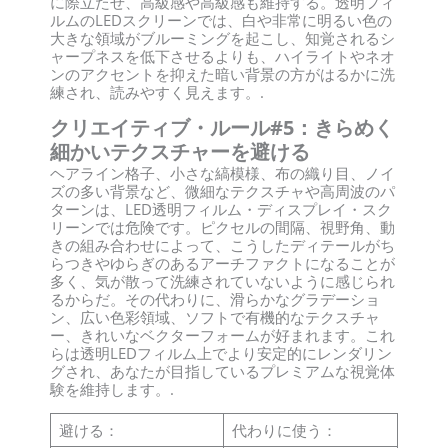
に際立たせ、高級感や高級感も維持する。透明フィ
ルムのLEDスクリーンでは、白や非常に明るい色の
大きな領域がブルーミングを起こし、知覚されるシ
ャープネスを低下させるよりも、ハイライトやネオ
ンのアクセントを抑えた暗い背景の方がはるかに洗
練され、読みやすく見えます。.
クリエイティブ・ルール#5：きらめく
細かいテクスチャーを避ける
ヘアライン格子、小さな縞模様、布の織り目、ノイ
ズの多い背景など、微細なテクスチャや高周波のパ
ターンは、LED透明フィルム・ディスプレイ・スク
リーンでは危険です。ピクセルの間隔、視野角、動
きの組み合わせによって、こうしたディテールがち
らつきやゆらぎのあるアーチファクトになることが
多く、気が散って洗練されていないように感じられ
るからだ。その代わりに、滑らかなグラデーショ
ン、広い色彩領域、ソフトで有機的なテクスチャ
ー、きれいなベクターフォームが好まれます。これ
らは透明LEDフィルム上でより安定的にレンダリン
グされ、あなたが目指しているプレミアムな視覚体
験を維持します。.
避ける：
代わりに使う：