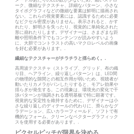
ーク、微細なテクスチャ、詳細なパターン、小さな
タイポグラフィなどの微細な要素は鮮明に描画され
ない。これらの視覚要素には、認識するために必要
なピクセル密度がありません。表示されると、かす
れたり、鮮明さを失ったり、視覚的に単純化された
形に崩れたりします。デザイナーは、さまざまな距
離や照明条件下でもコンテンツが読みやすいよう
に、大胆でコントラストの高いマクロレベルの画像
を好む必要があります。.
繊細なテクスチャーがチラチラと揺らめく。.
高周波テクスチャ（ストライプ、グリッド、布の織
り目、ヘアライン、繰り返しパターン）は、LED間
の物理的な隙間との相互作用が弱いため、視聴者が
動いたりカメラがパンしたりすると、モアレ効果や
揺らぎが発生する。この現象は、環境光の変化で干
渉パターンが強調される透明基板で特に顕著です。
視覚的な安定性を維持するために、デザイナーは小
さな繰り返しのディテールの代わりに、滑らかなグ
ラデーション、広いカラーフィールド、ソフトで有
機的なフォーム、クリーンなベクターグラフィック
スを使用する必要があります。.
ピクセルピッチが限界を決める