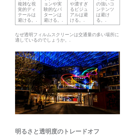
複雑な視
ョンや実
や濃すぎ
の強いコ
覚的ディ
験的なパ
るビジュ
ンテンツ
テールは
ターンは
アルは避
は避け
避ける。.
避ける。.
ける。.
る。.
なぜ透明フィルムスクリーンは交通量の多い場所に
適しているのでしょうか。.
明るさと透明度のトレードオフ