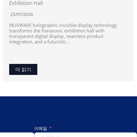
Exhibition Hall
23/07/2026
MUXWAVE holographic invisible display technology
transforms the Panasonic exhibition hall with
transparent digital display, seamless product
integration, and a futuristic...
더 읽기
이메일