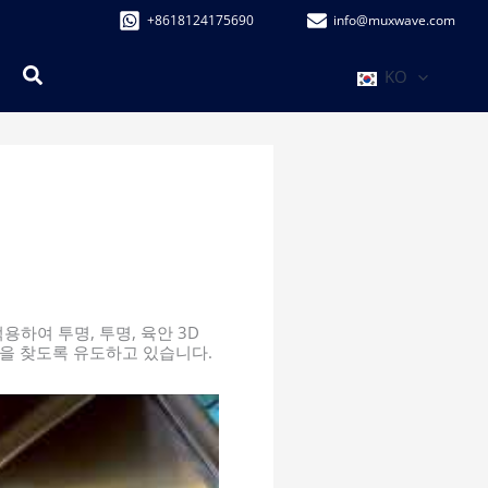
+8618124175690
info@muxwave.com
검
KO
색
하여 투명, 투명, 육안 3D
을 찾도록 유도하고 있습니다.