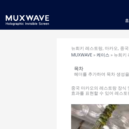
跳
至
内
容
뉴희키 레스토랑, 마카오, 중국
MUXWAVE
»
케이스
»
뉴희키 
목차
헤더를 추가하여 목차 생성을
중국 마카오의 레스토랑 장식 
효과를 표현할 수 있어 레스토