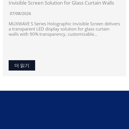
Invisible Screen Solution for Glass Curtain Walls
07/08/2026
MUXWAVE S Series Holographic Invisible Screen delivers
a transparent LED display solution for glass curtain
walls with 90% transparency, customizable...
더 읽기