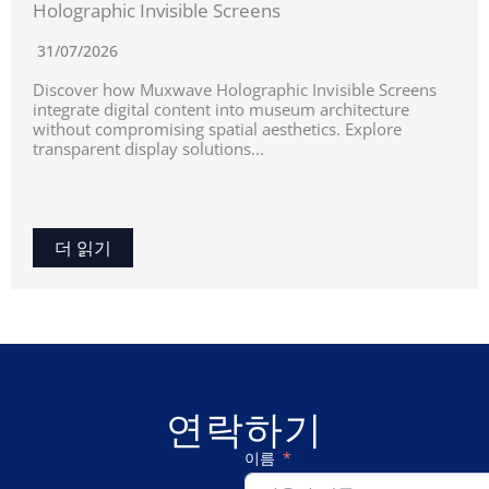
Holographic Invisible Screens
31/07/2026
Discover how Muxwave Holographic Invisible Screens
integrate digital content into museum architecture
without compromising spatial aesthetics. Explore
transparent display solutions...
더 읽기
연락하기
이름