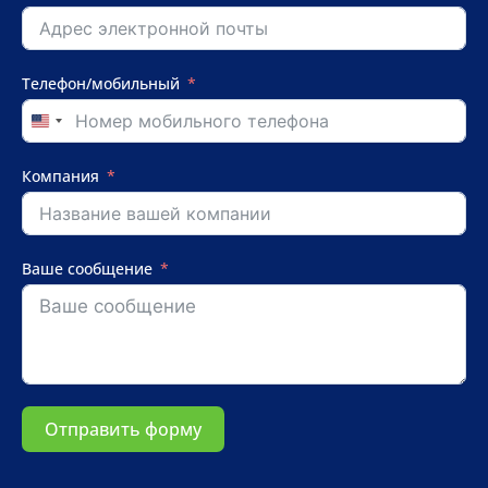
Телефон/мобильный
United
States
+1
Компания
Ваше сообщение
Отправить форму