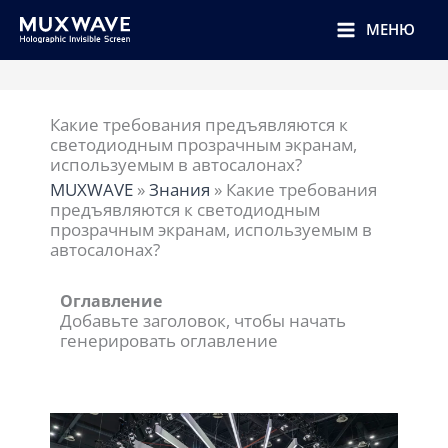
跳
至
МЕНЮ
内
容
Какие требования предъявляются к
светодиодным прозрачным экранам,
используемым в автосалонах?
MUXWAVE
»
Знания
»
Какие требования
предъявляются к светодиодным
прозрачным экранам, используемым в
автосалонах?
Оглавление
Добавьте заголовок, чтобы начать
генерировать оглавление