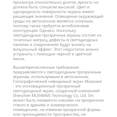
просмотра относительно долгое, яркость не
должна быть слишком высокой. Цвет и
однородность поверхности экрана имеют
решающее значение. Освещение окружающей
среды на автосалонах является сложным,
поэтому также требуется антибликовая
конструкция. Однако, поскольку
светодиодные прозрачные экраны состоят из
точечных матриц, дефекты в светодиодных
панелях и соединениях будут влиять на
визуальный эффект. Этот недостаток можно
устранить с помощью черной и цветной
масок.
Вышеперечисленные требования
предъявляются к светодиодным прозрачным
экранам, используемым в автосалонах.
Голографический невидимый экран Muxwave
- это инновационный прозрачный
светодиодный экран, созданный компанией
Shenzhen MUXWAVE Technology Co, Ltd. Он
может быть незаметно наклеен на прозрачное
стекло в зданиях и коммерческих
помещениях, не изменяя прозрачной формы
или проницаемости пространства, не