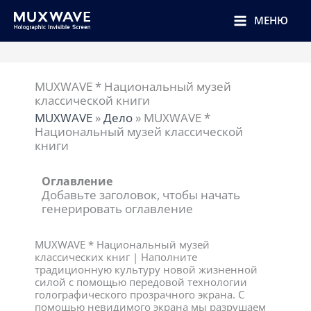
跳
至
МЕНЮ
内
容
MUXWAVE * Национальный музей
классической книги
MUXWAVE
»
Дело
»
MUXWAVE *
Национальный музей классической
книги
Оглавление
Добавьте заголовок, чтобы начать
генерировать оглавление
MUXWAVE * Национальный музей
классических книг | Наполните
традиционную культуру новой жизненной
силой с помощью передовой технологии
голографического прозрачного экрана. С
помощью невидимого экрана мы разрушаем