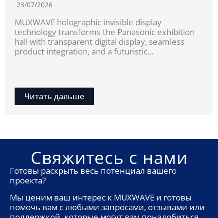
23/07/2026
MUXWAVE holographic invisible display
technology transforms the Panasonic exhibition
hall with transparent digital display, seamless
product integration, and a futuristic...
Читать дальше
Свяжитесь с нами
Готовы раскрыть весь потенциал вашего
проекта?
Мы ценим ваш интерес к MUXWAVE и готовы
помочь вам с любыми запросами, отзывами или
поддержкой, которые могут вам понадобиться.