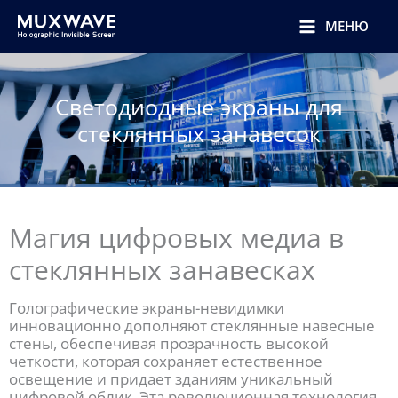
跳
至
МЕНЮ
内
容
Светодиодные экраны для
стеклянных занавесок
Магия цифровых медиа в
стеклянных занавесках
Голографические экраны-невидимки
инновационно дополняют стеклянные навесные
стены, обеспечивая прозрачность высокой
четкости, которая сохраняет естественное
освещение и придает зданиям уникальный
цифровой облик. Эта революционная технология