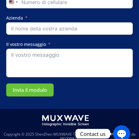
United
States
+1
Azienda
Il vostro messaggio
Invia il modulo
Contact us
Copyright © 2025
ShenZhen MUXWAVE Technology Co., Ltd.
| Alimentato da
MUXWAVE